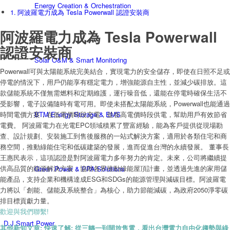
Energy Creation & Orchestration
阿波羅電力成為 Tesla Powerwall 認證安裝商
阿波羅電力成為 Tesla Powerwall
認證安裝商
Solar O&M & Smart Monitoring
Powerwall可與太陽能系統完美結合，實現電力的安全儲存，即使在日照不足或
停電的情況下，用戶仍能享有穩定電力，增強能源自主性，並減少碳排放。這
款儲能系統不僅無需燃料和定期維護，運行噪音低，還能在停電時確保生活不
受影響，電子設備隨時有電可用。即使未搭配太陽能系統，Powerwall也能通過
BTM Energy Storage & EMS
時間電價方案，在低電價時段充電，並在高電價時段供電，幫助用戶有效節省
電費。 阿波羅電力在光電EPC領域積累了豐富經驗，能為客戶提供從現場勘
查、設計規劃、安裝施工到售後服務的一站式解決方案，適用於各類住宅和商
務空間，推動綠能住宅和低碳建築的發展，進而促進台灣的永續發展。 董事長
王惠民表示，這項認證是對阿波羅電力多年努力的肯定。未來，公司將繼續提
供高品質的能源解決方案，協助各界推動綠能屋頂計畫，並透過先進的家用儲
Green Power & PPA Solutions
能產品，支持企業和機構達成ESG和SDGs的能源管理與減碳目標。阿波羅電
力將以「創能、儲能及系統整合」為核心，助力節能減碳，為政府2050淨零碳
排目標貢獻力量。
歡迎與我們聯繫!
D.J Smart Power
其他新知文章:
快速了解: 從三轉一到開放售電，看出台灣電力自由化趨勢與綠