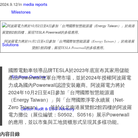
2024.9.12
/
in
media reports
Milestones
阿波羅電力將於10月2日至4日參加「台灣國際智慧能源週（Energy Taiwan）」於南港展
Solutions
覽館2館四樓，展現TESLA Powerwall的多樣應用。
國際電動車領導品牌TESLA於2023年底宣布其家用儲能
Solutions Overview
產品Powerwall進軍台灣市場，並於2024年授權阿波羅電
力成為國內Powerwall認證安裝廠商。阿波羅電力將於
2024年10月2日至4日參加「台灣國際智慧能源週
（Energy Taiwan）」與「台灣國際淨零永續展（Net-
Zero Taiwan）」，並於台北南港展覽館2館四樓的阿波羅
Carbon Audit & ESG Advisory
電力攤位（展位編號：S0502、S0516）展示Powerwall
的應用，並以市集與工地貨櫃形式呈現其多樣功能。
內容目錄