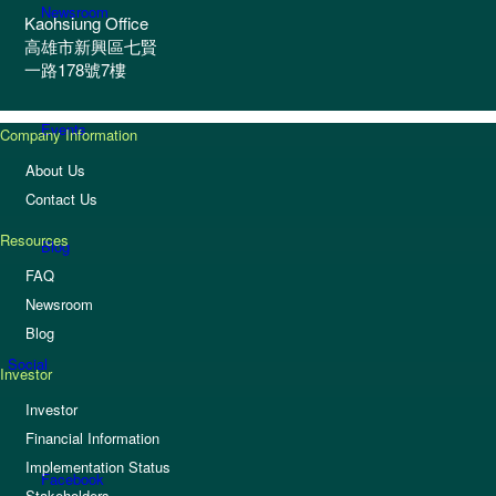
Newsroom
Kaohsiung Office
高雄市新興區七賢
一路178號7樓
Events
Company Information
About Us
Contact Us
Resources
Blog
FAQ
Newsroom
Blog
Social
Investor
Investor
Financial Information
Implementation Status
Facebook
Stakeholders