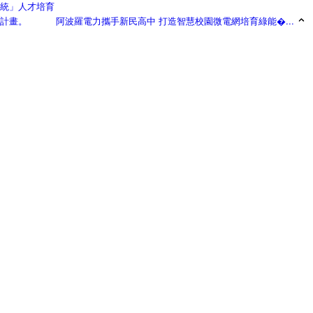
阿波羅電力攜手新民高中 打造智慧校園微電網培育綠能�...
English
中文
日本語