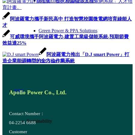
BTM Energy Storage & EMS
阿波羅電力攜手新民高中 打造智慧校園微電網培育綠能人
才
Green Power & PPA Solutions
可威環境攜手阿波羅電力-建置工業級儲能系統-預期節費
效益達25%
阿波羅電力推出「D.J smart Power」打
造企業能源轉型的全方位作業系統
Go To D.J Smart Power
ESG
Apollo Power Co., Ltd.
Contact Number：
Sustainability
04-2254 6688
Customer