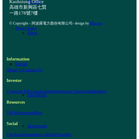
Kaohsiung Office
Events
高雄市新興區七賢
一路178號7樓
© Copyright – 阿波羅電力股份有限公司- design by
Morcept
Privacy Policy
Blog
Information
Social
About Us
Contact Us
Investor
Financial Information
Implementation Status
Stakeholders
Facebook
Resources
FAQ
Newsroom
Blog
Social
Instagram
Facebook
Instagram
LinkedIn
Youtube