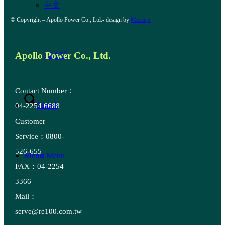
中文
© Copyright – Apollo Power Co., Ltd.- design by
Morcept
Apollo Power Co., Ltd.
日本語
Contact Number：
Search
04-2254 6688
Customer
Service：0800-
526-655
Menu
Menu
FAX：04-2254
3366
Mail：
serve@re100.com.tw