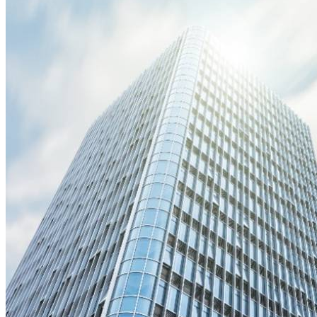
Milestones
Solutions
Solutions Overview
Carbon Audit & ESG Advisory
Energy Creation & Orchestration