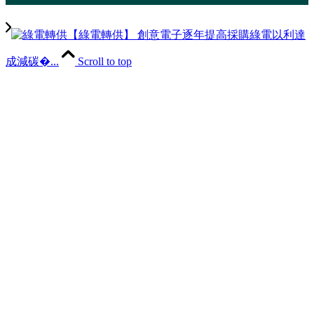
【綠電轉供】 創意電子逐年提高採購綠電以利達
成減碳�...
Scroll to top