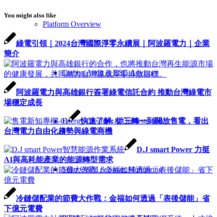
You might also like
Platform Overview
綠電引領｜2024台灣國際淨零永續展｜阿波羅電力｜企業
簡介
Carbon Audit & ESG Advisory
阿波羅電力與高雄銀行簽署綠電信託合約 推動台灣綠電市
場穩定成長
快速了解: 從三轉一到開放售電，看出
Energy Creation & Orchestration
台灣電力自由化趨勢與綠電商機
D.J smart Power 力挺
AI與高耗能產業的能源轉型需求
Solar O&M & Smart Monitoring
冷鏈儲配業的節費大作戰：金福如何透過「表後儲能」省
下億元電費