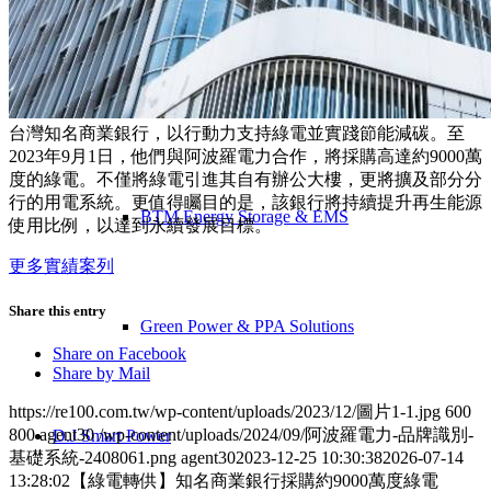
Solar O&M & Smart Monitoring
台灣知名商業銀行，以行動力支持綠電並實踐節能減碳。至
2023年9月1日，他們與阿波羅電力合作，將採購高達約9000萬
度的綠電。不僅將綠電引進其自有辦公大樓，更將擴及部分分
行的用電系統。更值得矚目的是，該銀行將持續提升再生能源
BTM Energy Storage & EMS
使用比例，以達到永續發展目標。
更多實績案列
Share this entry
Green Power & PPA Solutions
Share on Facebook
Share by Mail
https://re100.com.tw/wp-content/uploads/2023/12/圖片1-1.jpg
600
800
agent30
/wp-content/uploads/2024/09/阿波羅電力-品牌識別-
D.J Smart Power
基礎系統-2408061.png
agent30
2023-12-25 10:30:38
2026-07-14
13:28:02
【綠電轉供】知名商業銀行採購約9000萬度綠電