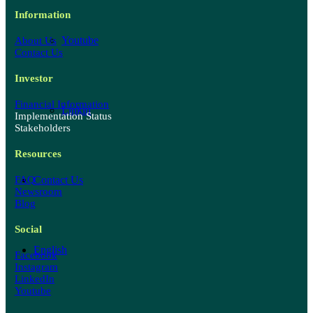
Information
Youtube
About Us
Contact Us
Investor
Financial Information
Linkin
Implementation Status
Stakeholders
Resources
Contact Us
FAQ
Newsroom
Blog
Social
English
Facebook
Instagram
LinkedIn
Youtube