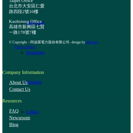
Taipei Office
台北市大安區仁愛
路四段2號10樓
Kaohsiung Office
Facebook
高雄市新興區七賢
一路178號7樓
© Copyright – 阿波羅電力股份有限公司- design by
Morcept
Privacy Policy
Instagram
Company Information
Youtube
About Us
Contact Us
Resources
FAQ
Linkin
Newsroom
Blog