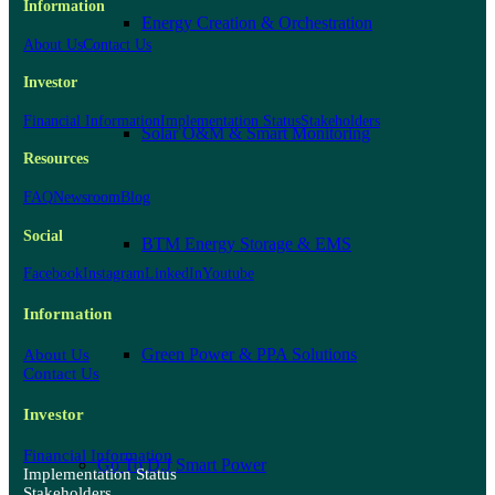
Information
Energy Creation & Orchestration
About Us
Contact Us
Investor
Financial Information
Implementation Status
Stakeholders
Solar O&M & Smart Monitoring
Resources
FAQ
Newsroom
Blog
Social
BTM Energy Storage & EMS
Facebook
Instagram
LinkedIn
Youtube
Information
Green Power & PPA Solutions
About Us
Contact Us
Investor
Financial Information
Go To D.J Smart Power
Implementation Status
Stakeholders