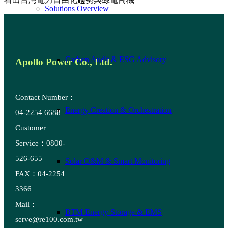
Solutions Overview
Carbon Audit & ESG Advisory
Apollo Power Co., Ltd.
Contact Number：
Energy Creation & Orchestration
04-2254 6688
Customer
Service：0800-
526-655
Solar O&M & Smart Monitoring
FAX：04-2254
3366
Mail：
BTM Energy Storage & EMS
serve@re100.com.tw