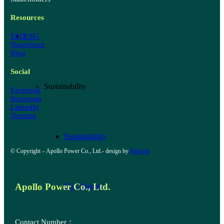
Resources
FAQ
ESG
Newsroom
Blog
Social
Sustainability
Facebook
Instagram
LinkedIn
Youtube
Sustainability
© Copyright – Apollo Power Co., Ltd.- design by
Morcept
Apollo Power Co., Ltd.
ESG Report
Contact Number：