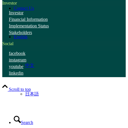
Investor
Contact Us
Investor
Financial Information
Implementation Status
Stakeholders
English
Social
facebook
instagram
中文
youtube
linkedin
Scroll to top
日本語
Search