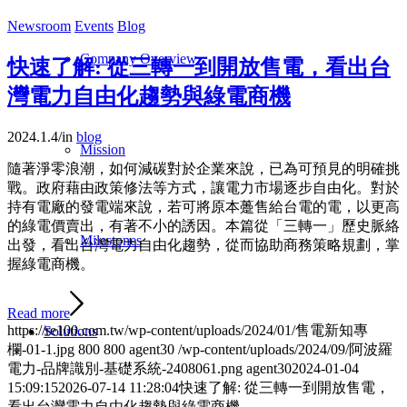
Newsroom
Events
Blog
Company Overview
快速了解: 從三轉一到開放售電，看出台
灣電力自由化趨勢與綠電商機
2024.1.4
/
in
blog
Mission
隨著淨零浪潮，如何減碳對於企業來說，已為可預見的明確挑
戰。政府藉由政策修法等方式，讓電力市場逐步自由化。對於
持有電廠的發電端來說，若可將原本躉售給台電的電，以更高
的綠電價賣出，有著不小的誘因。本篇從「三轉一」歷史脈絡
Milestones
出發，看出台灣電力自由化趨勢，從而協助商務策略規劃，掌
握綠電商機。
Read more
https://re100.com.tw/wp-content/uploads/2024/01/售電新知專
Solutions
欄-01-1.jpg
800
800
agent30
/wp-content/uploads/2024/09/阿波羅
電力-品牌識別-基礎系統-2408061.png
agent30
2024-01-04
15:09:15
2026-07-14 11:28:04
快速了解: 從三轉一到開放售電，
看出台灣電力自由化趨勢與綠電商機