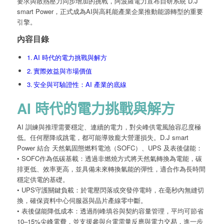
要求與散熱壓力同步增加的挑戰，阿波羅電力宣布自研系統 D.J
smart Power，正式成為AI與高耗能產業企業推動能源轉型的重要
引擎。
內容目錄
AI 時代的電力挑戰與解方
實際效益與市場價值
安全與可驗證性：AI 產業的底線
AI 時代的電力挑戰與解方
AI 訓練與推理需要穩定、連續的電力，對尖峰供電風險容忍度極
低。任何壓降或跳電，都可能導致龐大營運損失。D.J smart
Power 結合 天然氣固態燃料電池（SOFC）、UPS 及表後儲能：
• SOFC作為低碳基載：透過非燃燒方式將天然氣轉換為電能，碳
排更低、效率更高，並具備未來轉換氫能的彈性，適合作為長時間
穩定供電的基礎。
• UPS守護關鍵負載：於電壓閃落或突發停電時，在毫秒內無縫切
換，確保資料中心伺服器與晶片產線零中斷。
• 表後儲能降低成本：透過削峰填谷與契約容量管理，平均可節省
10–15%尖峰電費，並支援參與台電需量反應與電力交易，進一步