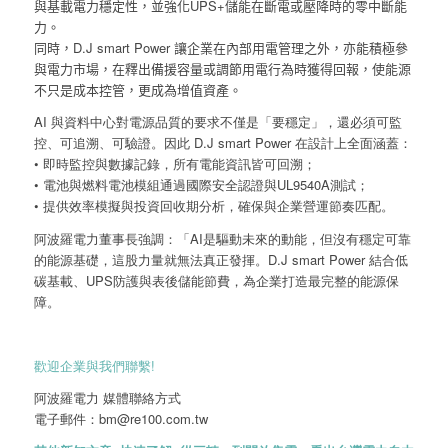
與基載電力穩定性，並強化UPS+儲能在斷電或壓降時的零中斷能
力。
同時，D.J smart Power 讓企業在內部用電管理之外，亦能積極參
與電力市場，在釋出備援容量或調節用電行為時獲得回報，使能源
不只是成本控管，更成為增值資產。
AI 與資料中心對電源品質的要求不僅是「要穩定」，還必須可監
控、可追溯、可驗證。因此 D.J smart Power 在設計上全面涵蓋：
• 即時監控與數據記錄，所有電能資訊皆可回溯；
• 電池與燃料電池模組通過國際安全認證與UL9540A測試；
• 提供效率模擬與投資回收期分析，確保與企業營運節奏匹配。
阿波羅電力董事長強調：「AI是驅動未來的動能，但沒有穩定可靠
的能源基礎，這股力量就無法真正發揮。D.J smart Power 結合低
碳基載、UPS防護與表後儲能節費，為企業打造最完整的能源保
障。
歡迎企業與我們聯繫!
阿波羅電力 媒體聯絡方式
電子郵件：bm@re100.com.tw