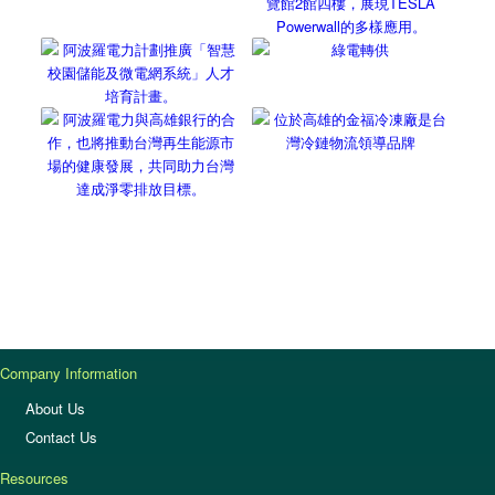
Company Information
About Us
Contact Us
Resources