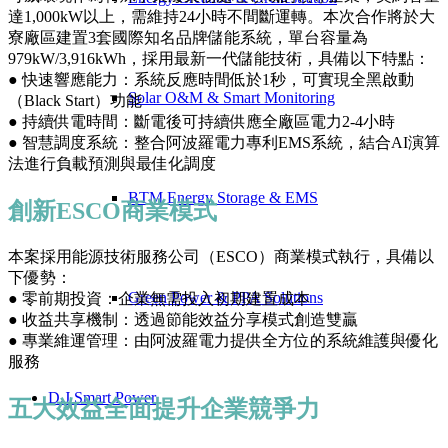
達1,000kW以上，需維持24小時不間斷運轉。本次合作將於大
寮廠區建置3套國際知名品牌儲能系統，單台容量為
979kW/3,916kWh，採用最新一代儲能技術，具備以下特點：
● 快速響應能力：系統反應時間低於1秒，可實現全黑啟動
Solar O&M & Smart Monitoring
（Black Start）功能
● 持續供電時間：斷電後可持續供應全廠區電力2-4小時
● 智慧調度系統：整合阿波羅電力專利EMS系統，結合AI演算
法進行負載預測與最佳化調度
BTM Energy Storage & EMS
創新ESCO商業模式
本案採用能源技術服務公司（ESCO）商業模式執行，具備以
下優勢：
Green Power & PPA Solutions
● 零前期投資：企業無需投入初期建置成本
● 收益共享機制：透過節能效益分享模式創造雙贏
● 專業維運管理：由阿波羅電力提供全方位的系統維護與優化
服務
D.J Smart Power
五大效益全面提升企業競爭力