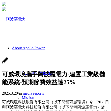
About Apollo Power
Company Overview
可威環境攜手阿波羅電力-建置工業級儲
能系統-預期節費效益達25%
2025.3.20
/
in
media reports
Mission
可威環境科技股份有限公司（以下簡稱可威環境）今（20）日
與阿波羅電力科技股份有限公司（以下簡稱阿波羅電力）於