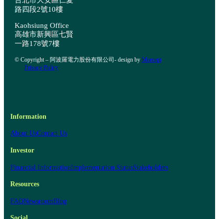
台北市大安區仁愛
路四段2號10樓
Kaohsiung Office
高雄市新興區七賢
一路178號7樓
© Copyright – 阿波羅電力股份有限公司- design by
Morcept
Privacy Policy
Information
About Us
Contact Us
Investor
Financial Information
Implementation Status
Stakeholders
Resources
FAQ
Newsroom
Blog
Social