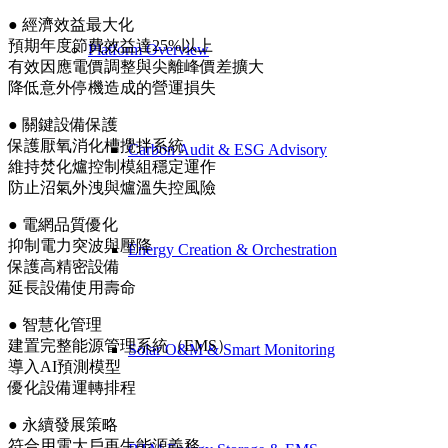
● 經濟效益最大化
預期年度節費效益達25%以上
Platform Overview
有效因應電價調整與尖離峰價差擴大
降低意外停機造成的營運損失
● 關鍵設備保護
保護厭氧消化槽攪拌系統
Carbon Audit & ESG Advisory
維持焚化爐控制模組穩定運作
防止沼氣外洩與爐溫失控風險
● 電網品質優化
抑制電力突波與壓降
Energy Creation & Orchestration
保護高精密設備
延長設備使用壽命
● 智慧化管理
建置完整能源管理系統（EMS）
Solar O&M & Smart Monitoring
導入AI預測模型
優化設備運轉排程
● 永續發展策略
符合用電大戶再生能源義務