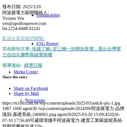
發布日期: 2025/3/20
阿波羅電力新聞聯絡人:
Sustainability
Yvonne Yen
yen@apollonpower.com
04-2254-6688 #2241
歡迎企業與我們聯繫!
ESG Report
其他新知文章:
快速了解: 從三轉一到開放售電，看出台灣電
力自由化趨勢與綠電商機
報導連結:
經濟日報
Media Center
Share this entry
Share on Facebook
Share by Mail
Newsroom
https://re100.com.tw/wp-content/uploads/2025/03/article-pic-1.jpg
1067
1600
agent30
/wp-content/uploads/2024/09/阿波羅電力-品牌
識別-基礎系統-2408061.png
agent30
2025-03-20 15:09:45
2026-
07-10 17:56:40
可威環境攜手阿波羅電力-建置工業級儲能系統-
預期節費效益達25%