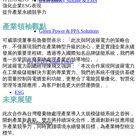
BTM Energy Storage & EMS
強化企業ESG表現
提升產業永續競爭力
產業領袖觀點
Green Power & PPA Solutions
可威環境董事長魯臺營表示：「此次與阿波羅電力的策略合
作，不僅展現我們在產業轉型升級的決心，更是實踐企業永續
發展的重要里程碑。透過導入國際知名品牌儲能系統，我們將
進一步鞏固在廢棄物處理產業的領導地位。」
Go To D.J Smart Power
阿波羅電力副總經理陳飛文強調：「本次合作展現阿波羅電力
在工業級儲能解決方案的專業實力。我們的系統不僅提供基礎
的需量控制與電價套利功能，更整合了電能質量優化、智慧化
管理等進階應用，為客戶創造更大的營運價值。」
ESG
未來展望
此次合作為台灣廢棄物處理產業導入大規模儲能系統之首例，
開創產業新典範。雙方將持續深化合作，透過創新科技應用提
Sustainability
升產業競爭力，同時實踐環境永續發展目標，為產業轉型樹立
標竿。