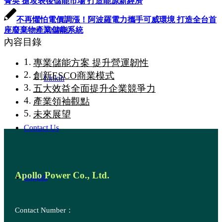
菁英 搶攻表後儲能市場 打造能源新經濟
不再懼怕電價調漲！阿波羅電力攜手可威環境 打造全台首
Youtube
座廢棄物產業儲能系統
內容目錄
專業儲能方案 提升營運韌性
創新ESCO商業模式
Linkin
五大效益全面提升企業競爭力
產業領袖觀點
未來展望
Contact Us
Apollo Power Co., Ltd.
English
Contact Number：