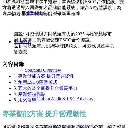
2025高雄智慧城市展中簽署工業表後儲能ESCO合作協議。雙
方將透過導入國際知名品牌儲能系統，結合AI智慧調度，為
Milestones
廢棄物處理產業開創節能減碳新里程碑。
圖說: 可威環境與阿波羅電力於2025高雄智慧城市
展中簽署工業表後儲能ESCO合作協議。
Solutions
左起阿波羅電力副總經理陳飛文、可威環境董事長
魯臺營
內容目錄
Solutions Overview
專業儲能方案 提升營運韌性
創新ESCO商業模式
五大效益全面提升企業競爭力
產業領袖觀點
Carbon Audit & ESG Advisory
未來展望
專業儲能方案 提升營運韌性
可威環境作為特殊事業廢棄物處理領域的領導企業，契約容量
Energy Creation & Orchestration