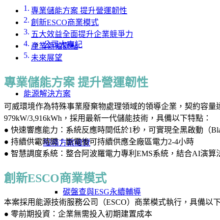
專業儲能方案 提升營運韌性
創新ESCO商業模式
五大效益全面提升企業競爭力
公司大事記
產業領袖觀點
未來展望
專業儲能方案 提升營運韌性
能源解決方案
可威環境作為特殊事業廢棄物處理領域的領導企業，契約容量達1
979kW/3,916kWh，採用最新一代儲能技術，具備以下特點：
● 快速響應能力：系統反應時間低於1秒，可實現全黑啟動（Black 
● 持續供電時間：斷電後可持續供應全廠區電力2-4小時
服務方案總覽
● 智慧調度系統：整合阿波羅電力專利EMS系統，結合AI演
創新ESCO商業模式
碳盤查與ESG永續輔導
本案採用能源技術服務公司（ESCO）商業模式執行，具備以
● 零前期投資：企業無需投入初期建置成本