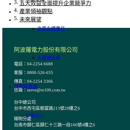
五大效益全面提升企業競爭力
產業領袖觀點
未來展望
企業永續責任
阿波羅電力股份有限公司
永續報告書
電話：04-2254 6688
客服：0800-526-655
傳真：04-2254 3366
媒體與專欄
信箱：serve@re100.com.tw
台中總公司
台中市西屯區朝富路213號28樓之6
新聞中心
陽明
分處
台南市歸仁區歸仁十三路一段160號4樓之6