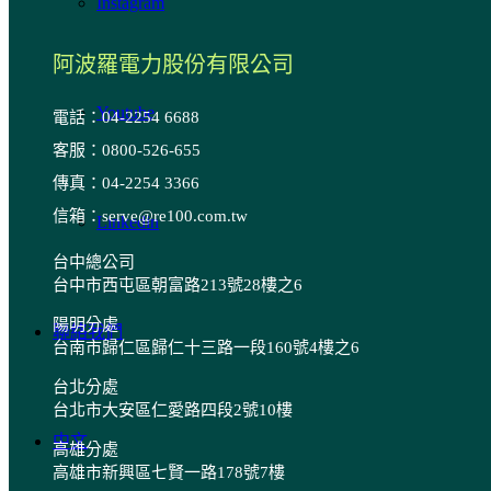
Instagram
阿波羅電力股份有限公司
Youtube
電話：04-2254 6688
客服：0800-526-655
傳真：04-2254 3366
信箱：serve@re100.com.tw
Linkedin
台中總公司
台中市西屯區朝富路213號28樓之6
陽明分處
聯絡我們
台南市歸仁區歸仁十三路一段160號4樓之6
台北分處
台北市大安區仁愛路四段2號10樓
中文
高雄分處
高雄市新興區七賢一路178號7樓