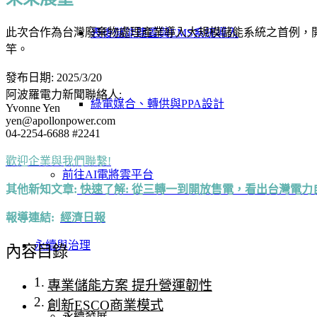
此次合作為台灣廢棄物處理產業導入大規模儲能系統之首例，
表後儲能建置與EMS系統導入
竿。
發布日期: 2025/3/20
阿波羅電力新聞聯絡人:
綠電媒合、轉供與PPA設計
Yvonne Yen
yen@apollonpower.com
04-2254-6688 #2241
歡迎企業與我們聯繫!
前往AI電將雲平台
其他新知文章:
快速了解: 從三轉一到開放售電，看出台灣電力
報導連結:
經濟日報
永續與治理
內容目錄
專業儲能方案 提升營運韌性
創新ESCO商業模式
永續發展