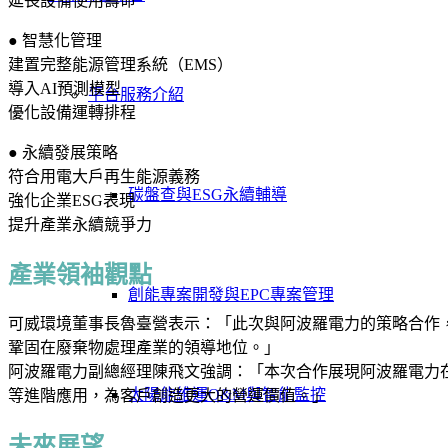
延長設備使用壽命
● 智慧化管理
建置完整能源管理系統（EMS）
導入AI預測模型
平台服務介紹
優化設備運轉排程
● 永續發展策略
符合用電大戶再生能源義務
碳盤查與ESG永續輔導
強化企業ESG表現
提升產業永續競爭力
產業領袖觀點
創能專案開發與EPC專案管理
可威環境董事長魯臺營表示：「此次與阿波羅電力的策略合作
鞏固在廢棄物處理產業的領導地位。」
阿波羅電力副總經理陳飛文強調：「本次合作展現阿波羅電力
太陽能維運O&M與智能監控
等進階應用，為客戶創造更大的營運價值。」
未來展望