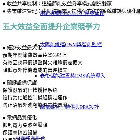
● 收益共享機制：透過節能效益分享模式創造雙贏
● 專業維運管理：由阿波羅電力提供全方位的系統維護與優化
創能專案開發與EPC專案管理
五大效益全面提升企業競爭力
太陽能維運O&M與智能監控
● 經濟效益最大化
預期年度節費效益達25%以上
有效因應電價調整與尖離峰價差擴大
降低意外停機造成的營運損失
表後儲能建置與EMS系統導入
● 關鍵設備保護
保護厭氧消化槽攪拌系統
維持焚化爐控制模組穩定運作
防止沼氣外洩與爐溫失控風險
綠電媒合、轉供與PPA設計
● 電網品質優化
抑制電力突波與壓降
保護高精密設備
AI電將雲平台