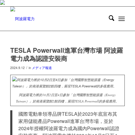
TESLA Powerwall進軍台灣市場 阿波羅
電力成為認證安裝商
/
2024.9.12
in
メディア報道
阿波羅電力將於10月2日至4日參加「台灣國際智慧能源週（Energy
Taiwan）」於南港展覽館2館四樓，展現TESLA Powerwall的多樣應用。
國際電動車領導品牌TESLA於2023年底宣布其
家用儲能產品Powerwall進軍台灣市場，並於
2024年授權阿波羅電力成為國內Powerwall認證