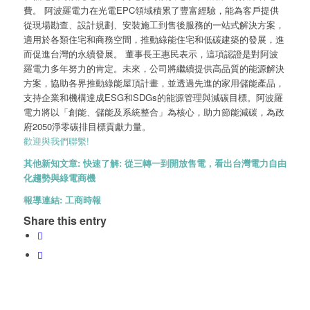
費。 阿波羅電力在光電EPC領域積累了豐富經驗，能為客戶提供
從現場勘查、設計規劃、安裝施工到售後服務的一站式解決方案，
適用於各類住宅和商務空間，推動綠能住宅和低碳建築的發展，進
而促進台灣的永續發展。 董事長王惠民表示，這項認證是對阿波
羅電力多年努力的肯定。未來，公司將繼續提供高品質的能源解決
方案，協助各界推動綠能屋頂計畫，並透過先進的家用儲能產品，
支持企業和機構達成ESG和SDGs的能源管理與減碳目標。阿波羅
電力將以「創能、儲能及系統整合」為核心，助力節能減碳，為政
府2050淨零碳排目標貢獻力量。
歡迎與我們聯繫!
其他新知文章:
快速了解: 從三轉一到開放售電，看出台灣電力自由
化趨勢與綠電商機
報導連結:
工商時報
Share this entry