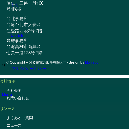
帰仁十三路一段160
中文
号4階-6
台北事務所
台湾台北市大安区
仁愛路四段2号 7階
English
高雄事務所
台湾高雄市新興区
七賢一路178号 7階
© Copyright – 阿波羅電力股份有限公司- design by
Morcept
プライバシーポリシー
会社情報
会社概要
Menu
お問い合わせ
リソース
よくあるご質問
ニュース