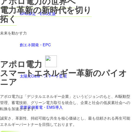
アポロ電力の世界へ
電力革新の新時代を切り
GHG算定・ESG支援
拓く
未来を動かす力
創エネ開発・EPC
アポロ電力
スマートエネルギー革新のパイオ
太陽光O&M・スマート監視
ニア
アポロ電力は「デジタルエネルギー企業」というビジョンのもと、AI駆動型
管理、蓄電技術、グリーン電力取引を統合し、企業と社会の低炭素社会への
需要家側蓄電・EMS導入
転換を加速させます。
誠実さ、革新性、持続可能な共生を核心価値とし、最も信頼される再生可能
エネルギーパートナーを目指しております。