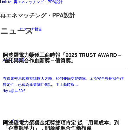
Link to: 再エネマッチング・PPA設計
再エネマッチング・PPA設計
ニュース
サステナ報告
阿波羅電力榮獲工商時報「2025 TRUST AWARD－
信託異業合作創新獎－優質獎」
メディア情報
在綠電交易規模持續擴大之際，如何兼顧交易效率、金流安全與長期合作
穩定性，已成為產業關注焦點。由工商時報...
ニュース
/
by agent30
イベント
阿波羅電力榮獲金炬獎雙項肯定 從「用電成本」到
「企業競爭力」，開啟能源合作新想像