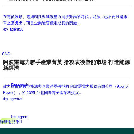
在電價波動、電網韌性與減碳壓力同步升高的時代，能源，已不再只是帳
ブログ
單上的支出，而是企業能否穩定成長的關鍵...
/
by agent30
SNS
阿波羅電力聯手產業菁英 搶攻表後儲能市場 打造能源
新經濟
Facebook
致力於推動數位能源與企業淨零轉型的 阿波羅電力股份有限公司（Apollo
Power），於 2025 台北國際電子產業科技展...
/
by agent30
Instagram
詳細を見る