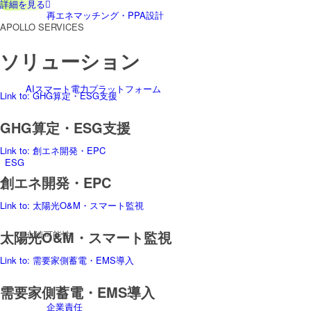
詳細を見る
再エネマッチング・PPA設計
APOLLO SERVICES
ソリューション
AIスマート電力プラットフォーム
Link to: GHG算定・ESG支援
GHG算定・ESG支援
Link to: 創エネ開発・EPC
ESG
創エネ開発・EPC
Link to: 太陽光O&M・スマート監視
太陽光O&M・スマート監視
永続可能性
Link to: 需要家側蓄電・EMS導入
需要家側蓄電・EMS導入
企業責任