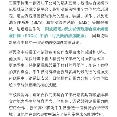
王董事長進一步說明了公司的培訓藍圖，包括結合儲能示
範場域及台電交易平台，為能源業者提供全方位的培訓課
程。這些課程涵蓋儲能系統的組裝、驗證、操作，以及電
池管理系統（BMS）和能源管理系統（EMS）等關鍵領
域。透過這些作為，
阿波羅電力致力於實現聯合國永續發
展目標（SDGs）中的「可負擔的清潔能源」
，同時協助
新民高中建立一個完整的校園微電網系統。
新民高中校長王沛清對這項合作表示由衷的感謝和期待。
他強調，這個計畫不僅大幅提升了學校的能源管理水準，
更為學生，特別是電機與電子群科的同學們，創造了難得
的實習機會。學生們將有機會親身參與到最先進的能源技
術應用中，從系統安裝、日常操作到電力分析，全方位體
驗未來能源產業的核心技能。
王校長認為，這項合作完美契合了學校培養具前瞻思維和
實作能力學生的教育理念。他相信，透過與阿波羅電力的
密切合作，新民高中將為學生們營造一個獨特的學習環
境，讓他們在實際專案中深入了解和掌握未來能源技術。