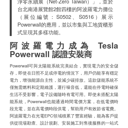
淨零永續展（Net-Zero Taiwan）」，並於
台北南港展覽館2館四樓的阿波羅電力攤位
（展位編號：S0502、S0516）展示
Powerwall的應用，並以市集與工地貨櫃形
式呈現其多樣功能。
阿波羅電力成為 Tesla
Powerwall 認證安裝商
Powerwall可與太陽能系統完美結合，實現電力的安全儲
存，即使在日照不足或停電的情況下，用戶仍能享有穩定
電力，增強能源自主性，並減少碳排放。這款儲能系統不
僅無需燃料和定期維護，運行噪音低，還能在停電時確保
生活不受影響，電子設備隨時有電可用。即使未搭配太陽
能系統，Powerwall也能通過時間電價方案，在低電價時
段充電，並在高電價時段供電，幫助用戶有效節省電費。
阿波羅電力在光電EPC領域積累了豐富經驗，能為客戶提
供從現場勘查、設計規劃、安裝施工到售後服務的一站式