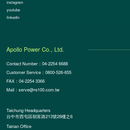
instagram
youtube
linkedin
Apollo Power Co., Ltd.
Contact Number：04-2254 6688
Customer Service：0800-526-655
FAX：04-2254 3366
Mail：serve@re100.com.tw
Taichung Headquarters
台中市西屯區朝富路213號28樓之6
Tainan Office