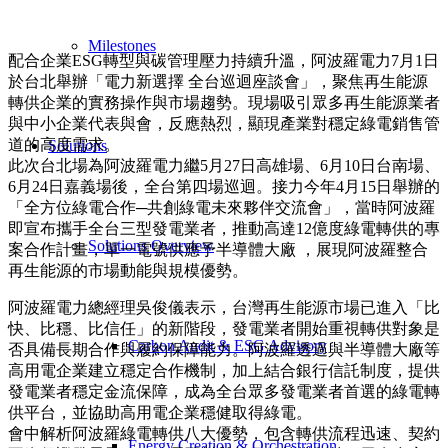
Milestones
配合企業ESG轉型與碳管理壓力持續升溫，阿波羅電力7月1日
於台北舉辦「電力新選擇 全台巡迴座談會」，聚焦再生能源
轉供企業的實務操作與市場趨勢。現場吸引眾多再生能源業者
與中小企業代表與會，反應熱烈，顯現產業對穩定綠電銷售管
道的高度需求。
Solutions
此次台北場為阿波羅電力繼5月27日高雄場、6月10日台南場、
6月24日嘉義場後，全台第四場巡迴。接力今年4月15日舉辦的
「全方位綠電合作─共創綠電未來夥伴交流會」，當時阿波羅
即宣布攜手全台三型發電業者，推動高達12億度綠電轉供的專
Solutions Overview
案合作計畫，單一電號供應予半導體大廠 ，展現阿波羅整合
再生能源的市場動能與規模優勢。
阿波羅電力總經理吳俊儀表示，台灣再生能源市場已進入「比
快、比穩、比信任」的新階段，發電業者開始重視轉供對象是
Carbon Audit & ESG Advisory
否具備長期合作與履約保障能力。阿波羅透過與半導體大廠等
高用電企業建立穩定合作機制，加上結合銀行信託制度，提供
發電業者穩定金流保障，成為全台眾多發電業者首選的綠電轉
供平台，並協助高用電企業穩健取得綠電。
會中解析阿波羅綠電轉供八大優勢，包含轉供流程迅速、契約
Energy Creation & Orchestration