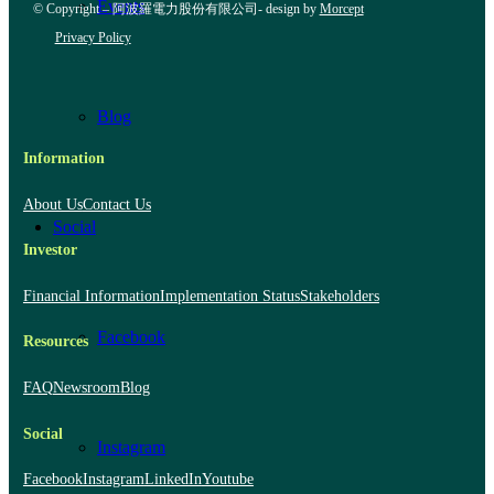
Events
© Copyright – 阿波羅電力股份有限公司- design by
Morcept
Privacy Policy
Blog
Information
About Us
Contact Us
Social
Investor
Financial Information
Implementation Status
Stakeholders
Facebook
Resources
FAQ
Newsroom
Blog
Social
Instagram
Facebook
Instagram
LinkedIn
Youtube