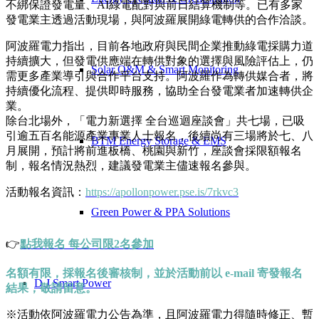
不綁保證發電量、AI綠電配對與前日結算機制等。已有多家
發電業主透過活動現場，與阿波羅展開綠電轉供的合作洽談。
阿波羅電力指出，目前各地政府與民間企業推動綠電採購力道
持續擴大，但發電供應端在轉供對象的選擇與風險評估上，仍
Solar O&M & Smart Monitoring
需更多產業導引與合作平台支持。阿波羅作為轉供媒合者，將
持續優化流程、提供即時服務，協助全台發電業者加速轉供企
業。
除台北場外，「電力新選擇 全台巡迴座談會」共七場，已吸
引逾五百名能源產業專業人士報名，後續尚有三場將於七、八
BTM Energy Storage & EMS
月展開，預計將前進板橋、桃園與新竹，座談會採限額報名
制，報名情況熱烈，建議發電業主儘速報名參與。
活動報名資訊：
https://apollonpower.pse.is/7rkvc3
Green Power & PPA Solutions
👉
點我報名 每公司限2名參加
名額有限，
採
報名後審核制，並於活動前以 e-mail 寄發報名
D.J Smart Power
結果，敬請留意。
※活動依阿波羅電力公告為
準
，且阿波羅電力得隨時修正、暫