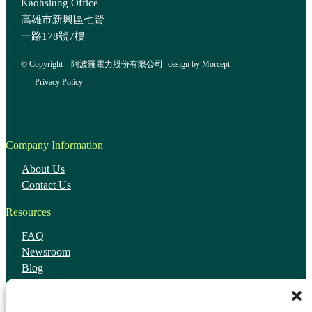
Kaohsiung Office
高雄市新興區七賢
一路178號7樓
© Copyright – 阿波羅電力股份有限公司- design by
Morcept
Privacy Policy
Company Information
About Us
Contact Us
Resources
FAQ
Newsroom
Blog
Investor