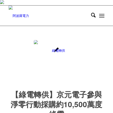
【綠電轉供】京元電子參與
淨零行動採購約10,500萬度