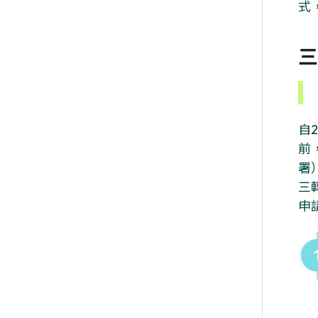
式
三
自
前
署
三
申