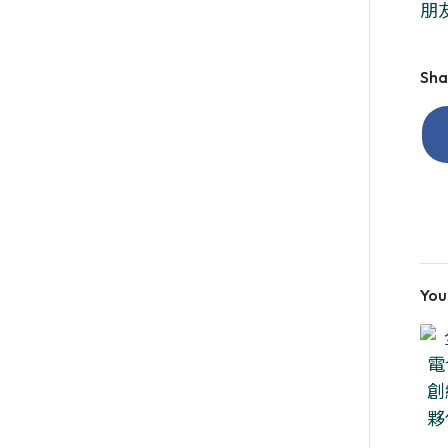
朋
Sha
You