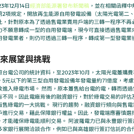
23年12月14日
經濟部能源署發布新聞稿
，並在相關函釋中解
第2項規定，開放再生能源自用發電設備（太陽光電第二
此，針對原本為了透過售電業賣用戶端的三轉一程序不再
力不願意轉成一型的自用發電端，現今可直接透過售電業
用發電業者，則仍可透過三轉一程序，轉成第一型發電業
來展望與挑戰
照台電公司的統計資料，至2023年10月，太陽光電躉購費
，5元以下的第三型自用發電設備年發電量約71億度，考
放進入綠電市場。 然而，原本躉售給台電的電，轉而透
有不同。因此電廠背後的融資銀行，對於綠電交易的評估
販售綠電的一大挑戰。 現行的趨勢，融資銀行傾向與售
戶進行交易，藉此保障銀行權益。因此，發電端應審慎選
，才能確保綠電能順利交易。 阿波羅電力已與永豐銀行
多家銀行展開洽談合作，例如已與高雄銀行簽訂信託的合