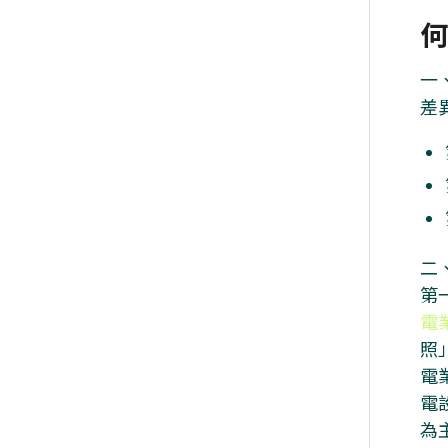
何
一
差
二
第
電
照
電
電
為