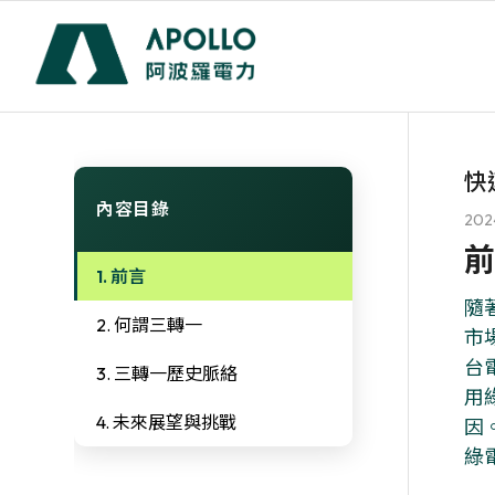
快
內容目錄
2024
前
前言
隨
何謂三轉一
市
台
三轉一歷史脈絡
用
未來展望與挑戰
因
綠