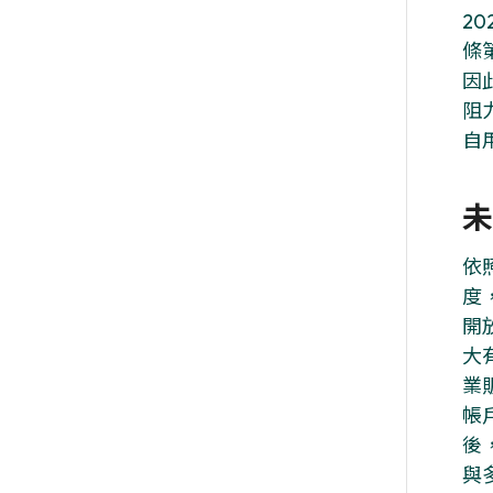
20
條
因
阻
自
未
依
度
開
大
業
帳
後
與