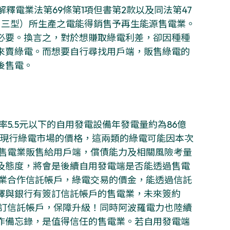
釋電業法第69條第1項但書第2款以及同法第47
、三型）所生產之電能得銷售予再生能源售電業。
必要。換言之，對於想賺取綠電利差，卻因種種
來賣綠電。而想要自行尋找用戶端，販售綠電的
後售電。
率5.5元以下的自用發電設備年發電量約為86億
慮現行綠電市場的價格，這兩類的綠電可能因本次
過售電業販售給用戶端，償債能力及相關風險考量
及態度，將會是後續自用發電端是否能透過售電
電業合作信託帳戶，綠電交易的價金，能透過信託
擇與銀行有簽訂信託帳戶的售電業，未來簽約
簽訂信託帳戶，保障升級！同時阿波羅電力也陸續
作備忘錄，是值得信任的售電業。若自用發電端