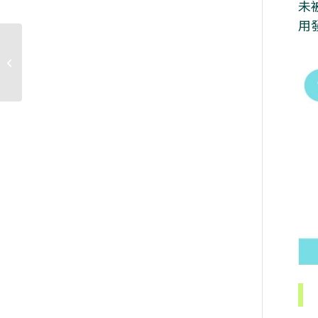
未
用
【綠電轉供】京元電子
參與淨零行動採購約
10,500萬度綠電