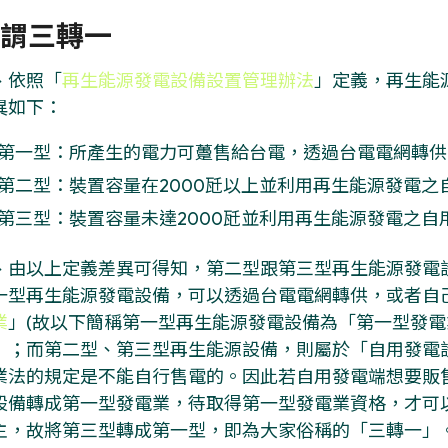
謂三轉一
、依照「
再生能源發電設備設置管理辦法
」定義，再生能
異如下：
第一型：所產生的電力可躉售給台電，透過台電電網轉供
第二型：裝置容量在2000瓩以上並利用再生能源發電之
第三型：裝置容量未達2000瓩並利用再生能源發電之自
、由以上定義差異可得知，第二型跟第三型再生能源發電
一型再生能源發電設備，可以透過台電電網轉供，或者自
業
」(故以下簡稱第一型再生能源發電設備為「第一型發
」；而第二型、第三型再生能源設備，則屬於「自用發電
業法的規定是不能自行售電的。因此若自用發電端想要販
設備轉成第一型發電業，待取得第一型發電業資格，才可
主，故將第三型轉成第一型，即為大家俗稱的「三轉一」