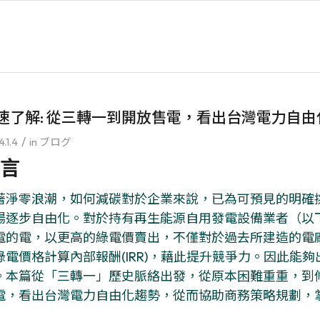
速了解: 從三轉一到開放售電，看出台灣電力自
/
.1.4
in
ブログ
言
著淨零浪潮，如何減碳對於企業來說，已為可預見的明確
場逐步自由化。對於持有再生能源自用發電設備業者（以
電的電，以更高的綠電價賣出，不僅對於過去所建造的電
綠電價格計算內部報酬(IRR)，藉此提升競爭力。因此能
。本篇從「三轉一」歷史脈絡出發，從原本困難重重，到
電，看出台灣電力自由化趨勢，從而協助商務策略規劃，