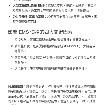
大型工廠或社區型 EMS：
需整合空調、儲能、太陽能、充電樁
及需量反應，通常需要完整的場勘與客製規劃，價格較高。
公共設施/社區電力基建：
設備費可能落在 20 萬至 30 萬元，實
際依配線難度而定。
影響 EMS 價格的四大關鍵因素
監控點數：感測器與智慧電表的數量直接影響硬體成本。
系統整合度：是否需要對接儲能系統 (BMS/PCS)、太陽能或
充電樁。
軟體功能：是否包含 AI 分析、碳盤查自動化報表或第三方稽
核對接。
環境難度：施工現場的配線難度與既有設備的兼容性。
阿波羅觀點：
許多企業問到 EMS 價格時，往往會被龐大的前期投
資金額所卻步。實際上，這是一項長期的基礎設施投資。我們認為
企業不該問「最便宜多少錢」，而該問「多久能回本」。一套優質
的 EMS 通常在 1~3 年即可回收成本。便宜但沒效的 EMS，其實