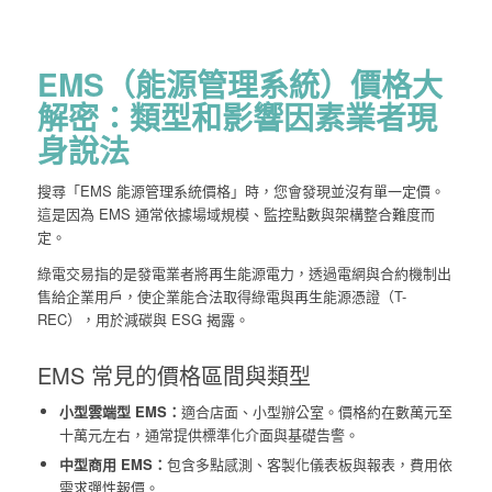
EMS（能源管理系統）價格大
解密：類型和影響因素業者現
身說法
搜尋「EMS 能源管理系統價格」時，您會發現並沒有單一定價。
這是因為 EMS 通常依據場域規模、監控點數與架構整合難度而
定。
綠電交易指的是發電業者將再生能源電力，透過電網與合約機制出
售給企業用戶，使企業能合法取得綠電與再生能源憑證（T-
REC），用於減碳與 ESG 揭露。
EMS 常見的價格區間與類型
小型雲端型 EMS：
適合店面、小型辦公室。價格約在數萬元至
十萬元左右，通常提供標準化介面與基礎告警。
中型商用 EMS：
包含多點感測、客製化儀表板與報表，費用依
需求彈性報價。