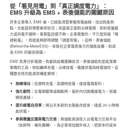
從「看見用電」到「真正調度電力」：
EMS 升級為 EMS + 表後儲能的關鍵原因
許多企業導入 EMS 後，已經能清楚掌握用電曲線、找出耗能熱
點，也能提前預警異常狀況；但當真正面對尖峰電價、契約容量壓
力或供電不穩時，單靠監控還不夠。企業需要的，不只是知道「哪
裡耗電」，而是能夠即時調整「調度用電」。這時，表後儲能
(Behind-the-MeterESS)，安裝在企業電表後方的儲能設備，就成
為 EMS 的最佳搭檔。
EMS 負責分析電價、負載與設備運轉狀況，表後儲能則是能落實
策略的工具，例如離峰充電、尖峰放電、備援供電與綠電儲存。這
種整合性的能源架構能實現：
削峰填谷：
低價時充電、高價時放電，達成電價套利。
強化韌性：
在電網壓降或瞬斷時，毫秒內切換備援電力，保護
精密產線。
提升綠電自用率：
將白天多餘的太陽能存起來，達成 24 小時綠
能供電。
參與需量反應與電力交易：
將儲能資源投入台電電力交易平台
（如即時、補充備轉），為企業增加額外收入，把原本的成本