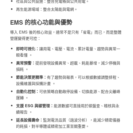
社區與公共設施：整合充電樁與公共用電。
再生能源場域：整合太陽能與電網。
EMS 的核心功能與優勢
導入 EMS 後的核心效益，通常不是只有「省電」而已，而是整體
營運變得更可控：
即時可視化：
讓用電、電壓、電流、累計電量、趨勢與異常一
眼看懂 。
異常預警：
提前發現設備異常、超載、耗能暴增，減少停機與
損耗 。
節能決策更精準：
有了趨勢與報表，可以根據數據調整排程、
設備維護與採購計畫 。
自動化控制：
可依策略自動啟停設備、切換能源、配合尖離峰
運轉 。
支援 ESG 與碳管理：
能源數據可直接用於碳盤查、稽核與永
續報告 。
延長設備壽命：
監測電流品質（諧波分析），能減少精密儀器
的耗損，對半導體或精密加工業至關重要。