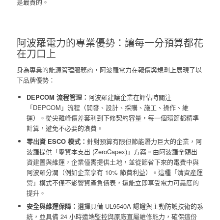
是最貴的。
阿波羅電力的專業優勢：讓每一分預算都花
在刀口上
身為專業的能源管理服務商，阿波羅電力在報價與規劃上展現了以
下品牌優勢：
DEPCOM 流程管理：
阿波羅建議企業在評估時關注
「DEPCOM」流程（開發、設計、採購、施工、操作、維
運）。從尖離峰價差套利到下修契約容量，每一個環節都精準
計算，避免不必要的浪費。
零出資 ESCO 模式：
針對預算有限但節能潛力巨大的企業，阿
波羅提供「零資本支出 (ZeroCapex)」方案。由阿波羅全額出
資建置與維運，企業僅需提供土地，並從節省下來的電費中與
阿波羅分潤（例如企業享有 10% 節費利益）。這種「清資產運
營」模式不僅不影響資產負債表，還能立即享受電力可靠度的
提升。
安全與維運保障：
選擇具備 UL9540A 認證與主動防護技術的系
統，並具備 24 小時遠端監控與原廠直屬維修能力，確保這份