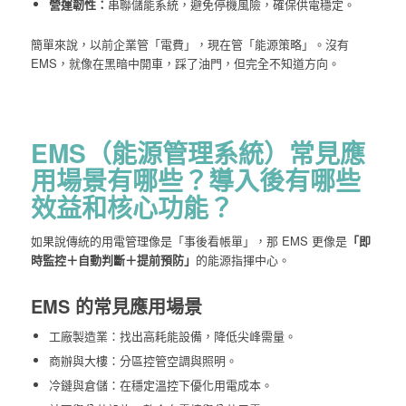
營運韌性：
串聯儲能系統，避免停機風險，確保供電穩定。
簡單來說，以前企業管「電費」，現在管「能源策略」。沒有
EMS，就像在黑暗中開車，踩了油門，但完全不知道方向。
EMS（能源管理系統）常見應
用場景有哪些？導入後有哪些
效益和核心功能？
如果說傳統的用電管理像是「事後看帳單」，那 EMS 更像是
「即
時監控＋自動判斷＋提前預防」
的能源指揮中心。
EMS 的常見應用場景
工廠製造業：找出高耗能設備，降低尖峰需量。
商辦與大樓：分區控管空調與照明。
冷鏈與倉儲：在穩定溫控下優化用電成本。