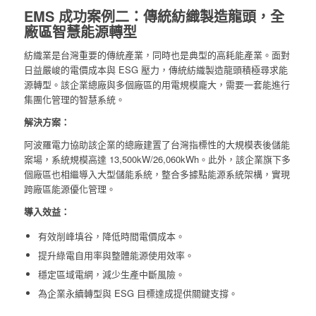
EMS 成功案例二：傳統紡織製造龍頭，全
廠區智慧能源轉型
紡織業是台灣重要的傳統產業，同時也是典型的高耗能產業。面對
日益嚴峻的電價成本與 ESG 壓力，傳統紡織製造龍頭積極尋求能
源轉型。該企業總廠與多個廠區的用電規模龐大，需要一套能進行
集團化管理的智慧系統。
解決方案：
阿波羅電力協助該企業的總廠建置了台灣指標性的大規模表後儲能
案場，系統規模高達 13,500kW/26,060kWh。此外，該企業旗下多
個廠區也相繼導入大型儲能系統，整合多據點能源系統架構，實現
跨廠區能源優化管理。
導入效益：
有效削峰填谷，降低時間電價成本。
提升綠電自用率與整體能源使用效率。
穩定區域電網，減少生產中斷風險。
為企業永續轉型與 ESG 目標達成提供關鍵支撐。