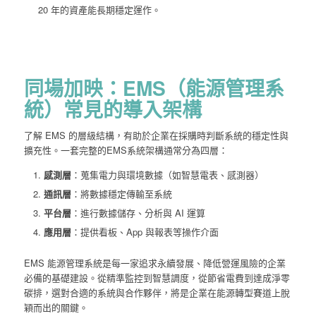
20 年的資產能長期穩定運作。
同場加映：EMS（能源管理系
統）常見的導入架構
了解 EMS 的層級結構，有助於企業在採購時判斷系統的穩定性與
擴充性。一套完整的EMS系統架構通常分為四層：
感測層
：蒐集電力與環境數據（如智慧電表、感測器）
通訊層
：將數據穩定傳輸至系統
平台層
：進行數據儲存、分析與 AI 運算
應用層
：提供看板、App 與報表等操作介面
EMS 能源管理系統是每一家追求永續發展、降低營運風險的企業
必備的基礎建設。從精準監控到智慧調度，從節省電費到達成淨零
碳排，選對合適的系統與合作夥伴，將是企業在能源轉型賽道上脫
穎而出的關鍵。