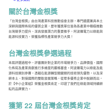
關於台灣金根獎
「台灣金根獎」由台灣產業科技推動協會主辦，
專門遴選兼具本土
深耕與國際佈局的優質企業
，歷年獲獎單位皆為各產業中積極推動
台灣競爭力提升、深具發展潛力的重要推手，阿波羅電力
以綠能與
能源科技實力，榮獲指標性產業競爭力大獎！
台灣金根獎參選過程
本屆評選過程中，評審團針對企業的市場競爭力、品牌價值、國際
化佈局及產業貢獻進行多維度的嚴格審查。阿波羅電力以綠能及能
源科技類別參賽，憑藉在能源轉型關鍵期的技術領先優勢，以及深
耕本土、對接國際的雙軌發展策略，從眾多優秀企業中脫穎而出，
於【中小企業組】榮獲金根獎肯定，印證了我們在綠能領域持續耕
耘的品牌實力。
獲第 22 屆台灣金根獎肯定