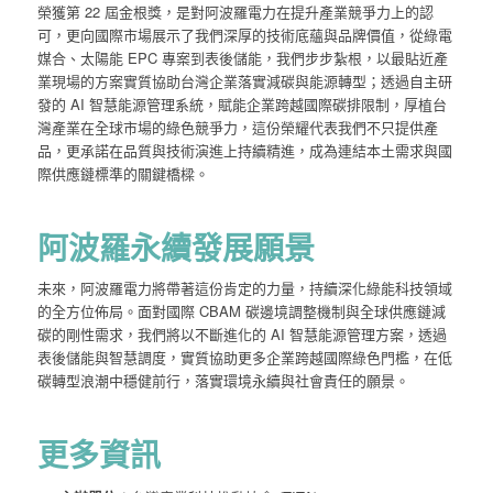
榮獲第 22 屆金根獎，是對阿波羅電力在提升產業競爭力上的認
可，更向國際市場展示了我們深厚的技術底蘊與品牌價值，從綠電
媒合、太陽能 EPC 專案到表後儲能，我們步步紮根，以最貼近產
業現場的方案實質協助台灣企業落實減碳與能源轉型；透過自主研
發的 AI 智慧能源管理系統，賦能企業跨越國際碳排限制，厚植台
灣產業在全球市場的綠色競爭力，這份榮耀代表我們不只提供產
品，更承諾在品質與技術演進上持續精進，成為連結本土需求與國
際供應鏈標準的關鍵橋樑。
阿波羅永續發展願景
未來，阿波羅電力將帶著這份肯定的力量，持續深化綠能科技領域
的全方位佈局。面對國際 CBAM 碳邊境調整機制與全球供應鏈減
碳的剛性需求，我們將以不斷進化的 AI 智慧能源管理方案，透過
表後儲能與智慧調度，實質協助更多企業跨越國際綠色門檻，在低
碳轉型浪潮中穩健前行，落實環境永續與社會責任的願景。
更多資訊