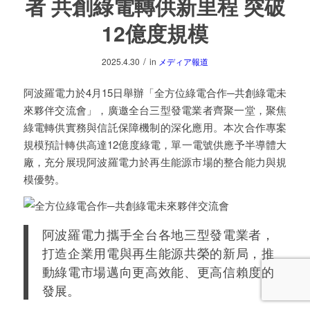
者 共創綠電轉供新里程 突破
12億度規模
/
2025.4.30
in
メディア報道
阿波羅電力於4月15日舉辦「全方位綠電合作─共創綠電未
來夥伴交流會」，廣邀全台三型發電業者齊聚一堂，聚焦
綠電轉供實務與信託保障機制的深化應用。本次合作專案
規模預計轉供高達12億度綠電，單一電號供應予半導體大
廠，充分展現阿波羅電力於再生能源市場的整合能力與規
模優勢。
阿波羅電力攜手全台各地三型發電業者，
打造企業用電與再生能源共榮的新局，推
動綠電市場邁向更高效能、更高信賴度的
發展。