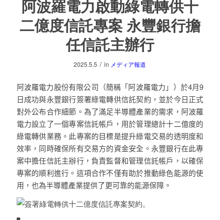
阿波羅電力啟動綠電轉供十
二億度信託專案 永豐銀行擔
任信託主辦行
/
2025.5.5
in
メディア報道
阿波羅電力股份有限公司（簡稱「阿波羅電力」）於
4
月
9
日成功與永豐銀行簽署綠電轉供信託契約，並於今日正式
對外公布合作細節。為了滿足半導體產業的需求，阿波羅
電力設立了一個專案信託帳戶，用於管理總計十二億度的
綠電轉供業務。此專案的目標是提升綠電交易的透明度和
效率，同時確保所有交易方的資金安全。永豐銀行在此專
案中擔任信託主辦行，負責監督和管理信託帳戶，以確保
專案的順利進行。這項合作不僅有助於推動綠色能源的使
用，也為半導體產業提供了更可靠的能源保障。