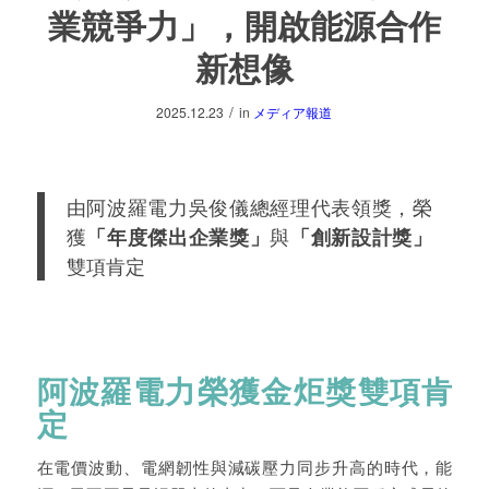
業競爭力」，開啟能源合作
新想像
/
2025.12.23
in
メディア報道
由阿波羅電力吳俊儀總經理代表領獎，榮
獲
「年度傑出企業獎」
與
「創新設計獎」
雙項肯定
阿波羅電力榮獲金炬獎雙項肯
定
在電價波動、電網韌性與減碳壓力同步升高的時代，能