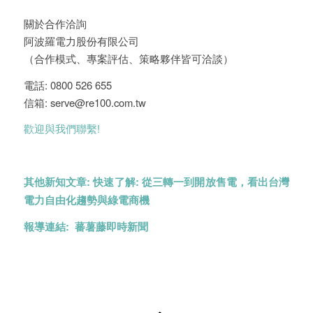
關於合作洽詢
阿波羅電力股份有限公司
（合作模式、專案評估、策略夥伴皆可洽談）
電話: 0800 526 655
信箱: serve@re100.com.tw
歡迎與我們聯繫!
其他新知文章:
快速了解: 從三轉一到開放售電，看出台灣
電力自由化趨勢與綠電商機
報導連結:
蕃薯藤即時新聞