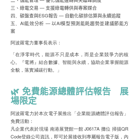
三、
綠電
交易
—
支援綠電轉供與專案媒合
四、
碳盤查與
ESG
報告
—
自動化碳排估算與永續追蹤
五、
AI
能效
分析
—
以
AI
模型預測能耗趨勢並建議節能方
案
阿波羅電力董事長表示：
「在淨零時代，能源不只是成本，而是企業競爭力的核
心。『電將』結合數據、智能與永續，協助企業掌握能源
全貌，落實減碳行動。」
🌿
免費能源總體評估報告 展
場限定
阿波羅電力於本次電子展推出「
企業能源總體評估報告
」
免費活動：
凡企業代表於現場
南港展覽館一館 J0617A 攤位
掃描
QR
Code
登錄公司資訊，即可於展後收到專屬報告電子版，內