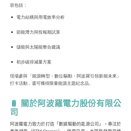
容包括：
電力結構與用電效率分析
節能潛力與投報期試算
儲能與太陽能整合建議
初步碳排減量方案
現場參與「
能源轉型・數位驅動・阿波羅引領新能未來
」
打卡活動，還可獲得限量能源主題紀念品。
🔋
關於阿波羅電力股份有限公
司
阿波羅電力致力於打造「數據驅動的能源公司」，專注
於
表後儲能
（
BTM
Storage
）、
綠電交易
、太陽能發電與維