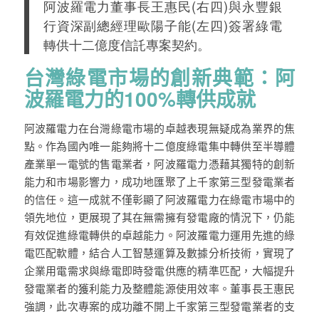
阿波羅電力董事長王惠民
(
右
四
)
與永豐銀
行資深副總經理歐陽子能
(
左
四
)
簽署綠電
轉供十二億度信託專案契約。
台灣綠電市場的創新典範：阿
波羅電力的
100%
轉供成就
阿波羅電力在台灣綠電市場的卓越表現無疑成為業界的焦
點。作為國內唯一能夠將十二億度綠電集中轉供至半導體
產業單一電號的售電業者，阿波羅電力憑藉其獨特的創新
能力和市場影響力，成功地匯聚了上千家第三型發電業者
的信任。這一成就不僅彰顯了阿波羅電力在綠電市場中的
領先地位，更展現了其在無需擁有發電廠的情況下，仍能
有效促進綠電轉供的卓越能力。阿波羅電力運用先進的綠
電匹配軟體，結合人工智慧運算及數據分析技術，實現了
企業用電需求與綠電即時發電供應的精準匹配，大幅提升
發電業者的獲利能力及整體能源使用效率。董事長王惠民
強調，此次專案的成功離不開上千家第三型發電業者的支