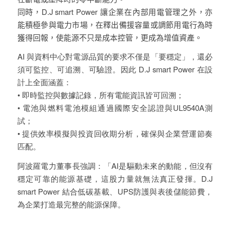
同時，D.J smart Power 讓企業在內部用電管理之外，亦
能積極參與電力市場，在釋出備援容量或調節用電行為時
獲得回報，使能源不只是成本控管，更成為增值資產。
AI 與資料中心對電源品質的要求不僅是「要穩定」，還必
須可監控、可追溯、可驗證。因此 D.J smart Power 在設
計上全面涵蓋：
• 即時監控與數據記錄，所有電能資訊皆可回溯；
• 電池與燃料電池模組通過國際安全認證與UL9540A測
試；
• 提供效率模擬與投資回收期分析，確保與企業營運節奏
匹配。
阿波羅電力董事長強調：「AI是驅動未來的動能，但沒有
穩定可靠的能源基礎，這股力量就無法真正發揮。D.J
smart Power 結合低碳基載、UPS防護與表後儲能節費，
為企業打造最完整的能源保障。