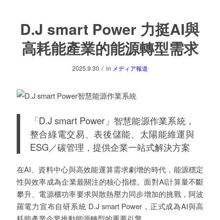
D.J smart Power 力挺AI與
高耗能產業的能源轉型需求
/
2025.9.30
in
メディア報道
「D.J smart Power」智慧能源作業系統，
整合綠電交易、表後儲能、太陽能維運與
ESG／碳管理，提供企業一站式解決方案
在AI、資料中心與高效能運算需求劇增的時代，能源穩定
性與效率成為企業最關注的核心指標。面對AI計算量不斷
攀升、電源櫃功率要求與散熱壓力同步增加的挑戰，阿波
羅電力宣布自研系統 D.J smart Power，正式成為AI與高
耗能產業企業推動能源轉型的重要引擎。