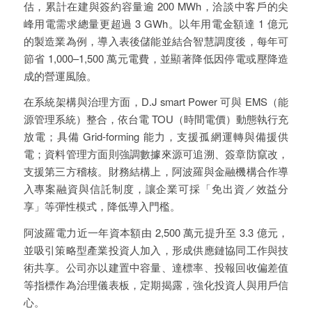
估，累計在建與簽約容量逾 200 MWh，洽談中客戶的尖
峰用電需求總量更超過 3 GWh。以年用電金額達 1 億元
的製造業為例，導入表後儲能並結合智慧調度後，每年可
節省 1,000–1,500 萬元電費，並顯著降低因停電或壓降造
成的營運風險。
在系統架構與治理方面，D.J smart Power 可與 EMS（能
源管理系統）整合，依台電 TOU（時間電價）動態執行充
放電；具備 Grid-forming 能力，支援孤網運轉與備援供
電；資料管理方面則強調數據來源可追溯、簽章防竄改，
支援第三方稽核。財務結構上，阿波羅與金融機構合作導
入專案融資與信託制度，讓企業可採「免出資／效益分
享」等彈性模式，降低導入門檻。
阿波羅電力近一年資本額由 2,500 萬元提升至 3.3 億元，
並吸引策略型產業投資人加入，形成供應鏈協同工作與技
術共享。公司亦以建置中容量、達標率、投報回收偏差值
等指標作為治理儀表板，定期揭露，強化投資人與用戶信
心。