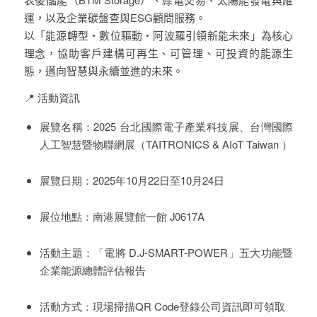
運，以及企業碳盤查與
ESG
顧問服務。
以「
能源轉型・數位驅動・阿波羅引領新能未來
」為核心
理念，協助客戶建構可再生、可管理、可投資的能源生
態，邁向智慧與永續並進的未來。
📍
活動資訊
展覽名稱：
2025
台北國際電子產業科技展、台灣國際
人工智慧暨物聯網展（TAITRONICS & AIoT Taiwan ）
展覽日期：
2025
年
10
月
22
日至
10
月
24
日
展位地點：南港展覽館一館
J0617A
活動主題：「電將
D.J-SMART-POWER
」五大功能暨
企業能源總體評估報告
活動方式：現場掃描
QR Code
登錄公司資訊即可領取