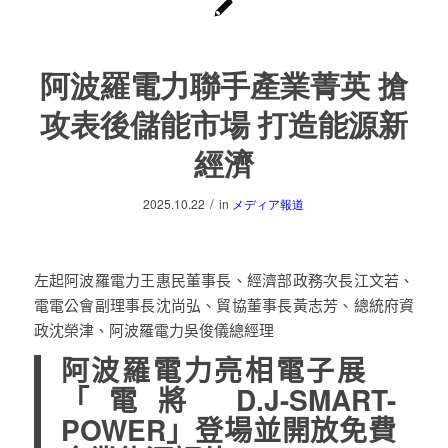
阿波羅電力聯手產業菁英 搶
攻表後儲能市場 打造能源新
經濟
/
2025.10.22
in
メディア報道
左起阿波羅電力王惠民董事長、經濟部政務次長江文若、
電電公會副理事長沈尚弘、貿協董事長黃志芳、總統府資
政沈榮津、阿波羅電力吳俊儀總經理
阿波羅電力亮相電子
展
「
電將
D.J-SMART-
POWER
」登場並開放免費