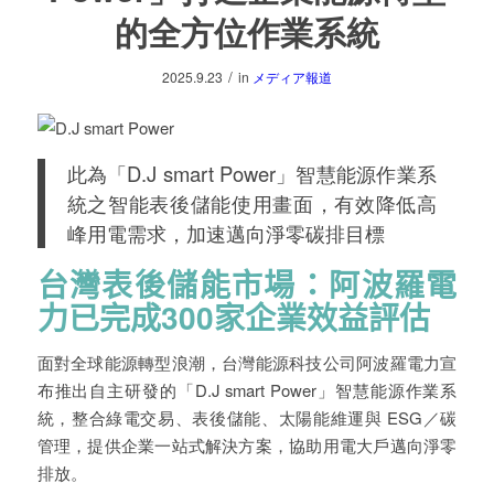
的全方位作業系統
/
2025.9.23
in
メディア報道
此為「D.J smart Power」智慧能源作業系
統之智能表後儲能使用畫面，有效降低高
峰用電需求，加速邁向淨零碳排目標
台灣表後儲能市場：阿波羅電
力已完成300家企業效益評估
面對全球能源轉型浪潮，台灣能源科技公司阿波羅電力宣
布推出自主研發的「D.J smart Power」智慧能源作業系
統，整合綠電交易、表後儲能、太陽能維運與 ESG／碳
管理，提供企業一站式解決方案，協助用電大戶邁向淨零
排放。