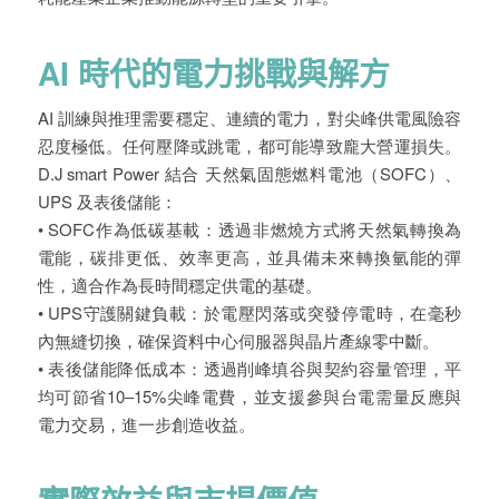
AI 時代的電力挑戰與解方
AI 訓練與推理需要穩定、連續的電力，對尖峰供電風險容
忍度極低。任何壓降或跳電，都可能導致龐大營運損失。
D.J smart Power 結合 天然氣固態燃料電池（SOFC）、
UPS 及表後儲能：
• SOFC作為低碳基載：透過非燃燒方式將天然氣轉換為
電能，碳排更低、效率更高，並具備未來轉換氫能的彈
性，適合作為長時間穩定供電的基礎。
• UPS守護關鍵負載：於電壓閃落或突發停電時，在毫秒
內無縫切換，確保資料中心伺服器與晶片產線零中斷。
• 表後儲能降低成本：透過削峰填谷與契約容量管理，平
均可節省10–15%尖峰電費，並支援參與台電需量反應與
電力交易，進一步創造收益。