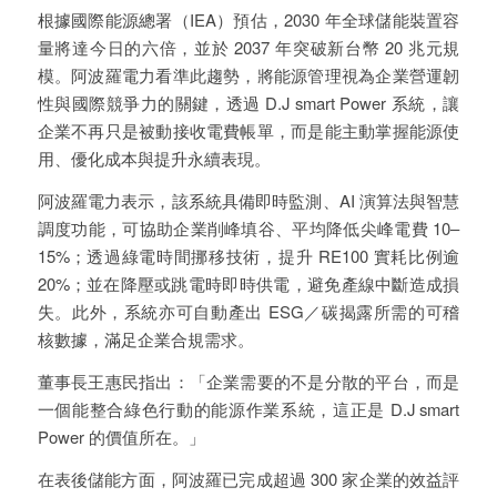
根據國際能源總署（IEA）預估，2030 年全球儲能裝置容
量將達今日的六倍，並於 2037 年突破新台幣 20 兆元規
模。阿波羅電力看準此趨勢，將能源管理視為企業營運韌
性與國際競爭力的關鍵，透過 D.J smart Power 系統，讓
企業不再只是被動接收電費帳單，而是能主動掌握能源使
用、優化成本與提升永續表現。
阿波羅電力表示，該系統具備即時監測、AI 演算法與智慧
調度功能，可協助企業削峰填谷、平均降低尖峰電費 10–
15%；透過綠電時間挪移技術，提升 RE100 實耗比例逾
20%；並在降壓或跳電時即時供電，避免產線中斷造成損
失。此外，系統亦可自動產出 ESG／碳揭露所需的可稽
核數據，滿足企業合規需求。
董事長王惠民指出：「企業需要的不是分散的平台，而是
一個能整合綠色行動的能源作業系統，這正是 D.J smart
Power 的價值所在。」
在表後儲能方面，阿波羅已完成超過 300 家企業的效益評