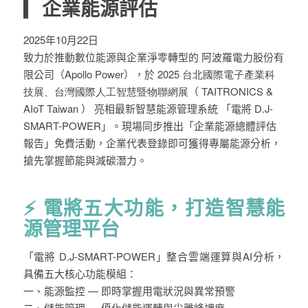
企業能源評估
2025
年
10
月
22
日
致力於推動數位能源與
企業淨零轉型
的
阿波羅電力股份有
限公司（
Apollo Power
）
，於
2025
台北國際電子產業科
技展、台灣國際人工智慧暨物聯網展
（
TAITRONICS &
AIoT Taiwan
）
亮相
最新智慧能源管理
系統
「
電將
D.J
-
SMART-POWER
」
。現場同步推出「
企業能源總體評估
報告
」免費活動，企業代表登錄即可獲得專屬能源分析，
搶先掌握節能
與減碳潛力
。
⚡
電將五大功能，打造智慧能
源管理平台
「電將
D.J-SMART-POWER
」整合雲端運算與
AI
分析，
具備五大核心功能模組：
一、
能源
監控
—
即時掌握用電狀況與異常預警
二、
儲能
管理
—
優化儲能運轉與尖離峰調度