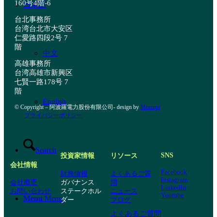
160号4階-6
日本語
台北事務所
台湾台北市大安区
仁愛路四段2号 7
階
中文
高雄事務所
台湾高雄市新興区
七賢一路178号 7
階
English
© Copyright – 阿波羅電力股份有限公司- design by
Morcept
プライバシーポリシー
Search
SNS
投資家情報
リソース
会社情報
Facebook
財務情報
よくあるご質
Instagram
ガバナンス
問
会社概要
LinkedIn
ステークホル
ニュース
お問い合わせ
Youtube
Menu
Menu
ダー
ブログ
よくあるご質問