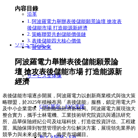
內容目錄
沿革
阿波羅電力舉辦表後儲能願景論壇 搶攻表
後儲能市場 打造能源新經濟
策略聯盟共創儲能價值鏈
表後儲能四大核心價值
ソリューション
展望未來
阿波羅電力舉辦表後儲能願景論
壇 搶攻表後儲能市場 打造能源新
サービス全体像
經濟
表後儲能市場逐步開展，阿波羅電力以創新商業模式與強大策
略聯盟，於2025年積極布局「表後儲能」服務，鎖定用電大戶
GHG算定・ESG支援
及中小企業需求，開創能源經濟新格局。阿波羅電力展現強大
整合實力，攜手士林電機、工業技術研究院資訊與通訊研究
所、晶華保險經紀公司及竑瑞科技，打造從投資評估、工程建
置、風險保障到智慧管理的全方位解決方案，展現領先業界的
競爭力與未來成長潛力，備受市場矚目。
創エネ開発・EPC