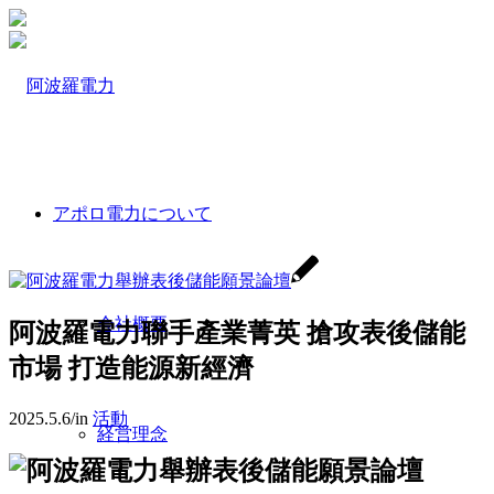
アポロ電力について
会社概要
阿波羅電力聯手產業菁英 搶攻表後儲能
市場 打造能源新經濟
2025.5.6
/
in
活動
経営理念