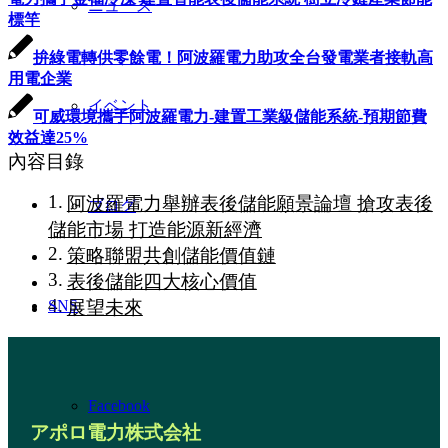
ニュース
標竿
拚綠電轉供零餘電！阿波羅電力助攻全台發電業者接軌高
用電企業
イベント
可威環境攜手阿波羅電力-建置工業級儲能系統-預期節費
效益達25%
內容目錄
阿波羅電力舉辦表後儲能願景論壇 搶攻表後
ブログ
儲能市場 打造能源新經濟
策略聯盟共創儲能價值鏈
表後儲能四大核心價值
展望未來
SNS
Facebook
アポロ電力株式会社