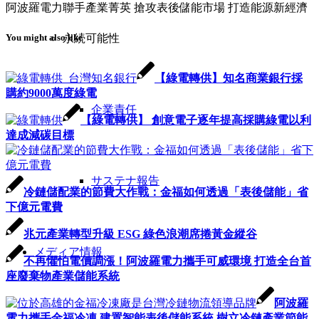
阿波羅電力聯手產業菁英 搶攻表後儲能市場 打造能源新經濟
You might also like
永続可能性
【綠電轉供】知名商業銀行採
購約9000萬度綠電
企業責任
【綠電轉供】 創意電子逐年提高採購綠電以利
達成減碳目標
サステナ報告
冷鏈儲配業的節費大作戰：金福如何透過「表後儲能」省
下億元電費
兆元產業轉型升級 ESG 綠色浪潮席捲黃金縱谷
メディア情報
不再懼怕電價調漲！阿波羅電力攜手可威環境 打造全台首
座廢棄物產業儲能系統
阿波羅
電力攜手金福冷凍 建置智能表後儲能系統 樹立冷鏈產業節能