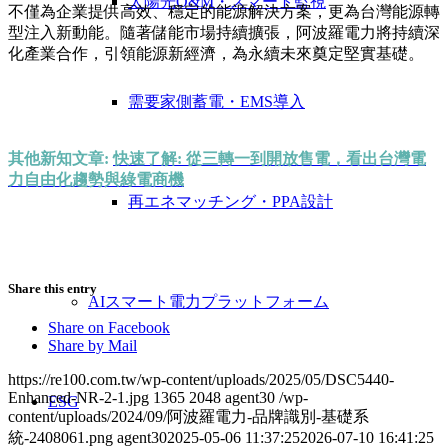
太陽光O&M・スマート監視
不僅為企業提供高效、穩定的能源解決方案，更為台灣能源轉
型注入新動能。隨著儲能市場持續擴張，阿波羅電力將持續深
化產業合作，引領能源新經濟，為永續未來奠定堅實基礎。
需要家側蓄電・EMS導入
其他新知文章:
快速了解: 從三轉一到開放售電，看出台灣電
力自由化趨勢與綠電商機
再エネマッチング・PPA設計
Share this entry
AIスマート電力プラットフォーム
Share on Facebook
Share by Mail
https://re100.com.tw/wp-content/uploads/2025/05/DSC5440-
Enhanced-NR-2-1.jpg
1365
2048
agent30
/wp-
ESG
content/uploads/2024/09/阿波羅電力-品牌識別-基礎系
統-2408061.png
agent30
2025-05-06 11:37:25
2026-07-10 16:41:25