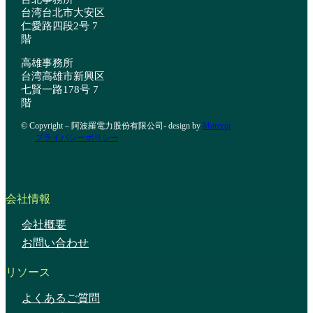
台湾台北市大安区
仁愛路四段2号 7
階
高雄事務所
台湾高雄市新興区
七賢一路178号 7
階
© Copyright – 阿波羅電力股份有限公司- design by
Morcept
プライバシーポリシー
会社情報
会社概要
お問い合わせ
リソース
よくあるご質問