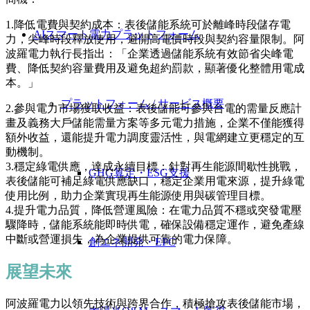
1.降低電費與契約成本：表後儲能系統可於離峰時段儲存電
AIスマート電力プラットフォーム
力，尖峰時段釋放使用，避開高電價時段與契約容量限制。阿
波羅電力執行長指出：「企業透過儲能系統有效節省尖峰電
費、降低契約容量費用及避免超約罰款，顯著優化整體用電成
本。」
プラットフォーム / サービス概要
2.參與電力市場獲取收益：表後儲能可參與台電的需量反應計
畫及義務大戶儲能需量方案等多元電力措施，企業不僅能獲得
額外收益，還能提升電力調度靈活性，與電網建立更穩定的互
動機制。
3.穩定綠電供應，達成永續目標：針對再生能源間歇性挑戰，
GHG算定・ESG支援
表後儲能可補足綠電供應缺口，穩定企業用電來源，提升綠電
使用比例，助力企業實現再生能源使用與碳管理目標。
4.提升電力品質，降低營運風險：在電力品質不穩或突發電壓
驟降時，儲能系統能即時供電，確保設備穩定運作，避免產線
中斷或營運損失，為企業提供可靠的電力保障。
創エネ開発・EPC
展望未來
阿波羅電力以領先技術與跨界合作，積極搶攻表後儲能市場，