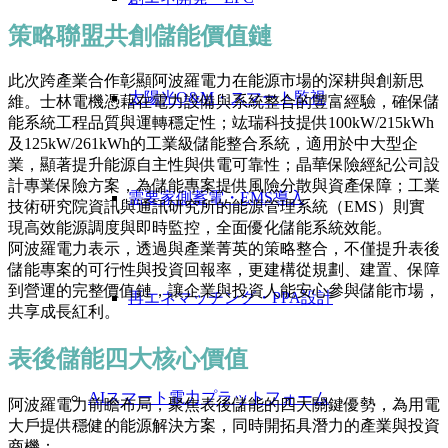
策略聯盟共創儲能價值鏈
此次跨產業合作彰顯阿波羅電力在能源市場的深耕與創新思
太陽光O&M・スマート監視
維。士林電機憑藉在電力設備與系統整合的豐富經驗，確保儲
能系統工程品質與運轉穩定性；竑瑞科技提供100kW/215kWh
及125kW/261kWh的工業級儲能整合系統，適用於中大型企
業，顯著提升能源自主性與供電可靠性；晶華保險經紀公司設
計專業保險方案，為儲能專案提供風險分散與資產保障；工業
需要家側蓄電・EMS導入
技術研究院資訊與通訊研究所的能源管理系統（EMS）則實
現高效能源調度與即時監控，全面優化儲能系統效能。
阿波羅電力表示，透過與產業菁英的策略整合，不僅提升表後
儲能專案的可行性與投資回報率，更建構從規劃、建置、保障
到營運的完整價值鏈，讓企業與投資人能安心參與儲能市場，
再エネマッチング・PPA設計
共享成長紅利。
表後儲能四大核心價值
AIスマート電力プラットフォーム
阿波羅電力前瞻布局，聚焦表後儲能的四大關鍵優勢，為用電
大戶提供穩健的能源解決方案，同時開拓具潛力的產業與投資
商機：