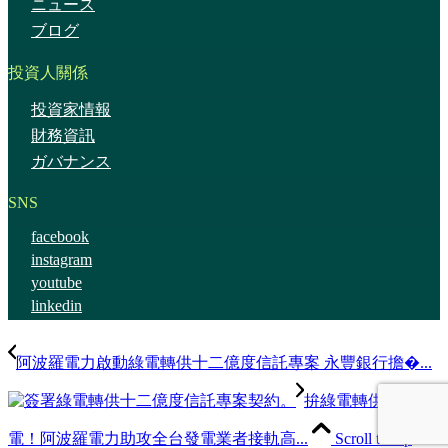
ニュース
ブログ
投資人關係
投資家情報
財務資訊
ガバナンス
SNS
facebook
instagram
youtube
linkedin
阿波羅電力啟動綠電轉供十二億度信託專案 永豐銀行擔�...
拚綠電轉供零餘
電！阿波羅電力助攻全台發電業者接軌高...
Scroll to top