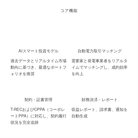
コア機能
AIスマート投資モデル
自動電力取引マッチング
過去データとリアルタイム市場
需要家と発電事業者をリアルタ
動向に基づき、最適なポートフ
イムでマッチングし、成約効率
ォリオを推奨
を向上
契約・証書管理
財務決済・レポート
T-RECおよびCPPA（コーポレ
収益レポート、請求書、通知を
ートPPA）に対応し、契約履行
自動生成
状況を完全追跡