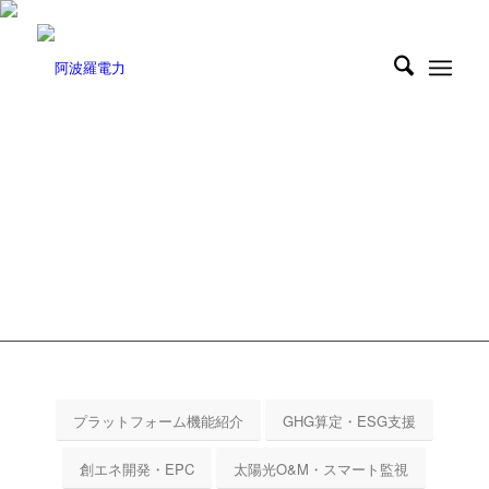
D.J. SMART
POWER
AIスマート電力プラットフォーム
AI駆動型デジタルエネルギー管理の中核
プラットフォーム機能紹介
GHG算定・ESG支援
創エネ開発・EPC
太陽光O&M・スマート監視