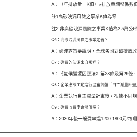
A：
（年排放量－K值）×排放量調整係數
註1高碳洩漏風險之事業K值為零
註2 非高碳洩漏風險之事業K值為2.5萬公
Q6：高碳洩漏風險之事業定義？
A：碳洩露旨要說明，全球各國對碳排放
Q7：碳費的法源來自哪裡？
A：《氣候變遷因應法》第28條及第29條
Q8：企業應該主動進行溫室氣體「自主減量計畫
A：企業執行自主減量計畫後，根據不同
Q9：碳費收費率會漲價嗎？
A：2030年後一般費率達1200-1800元/