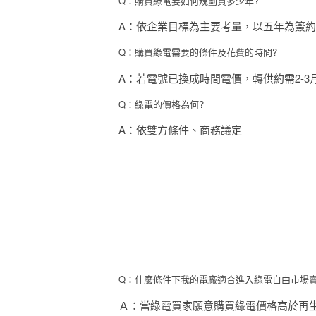
Q：購買綠電要如何規劃買多少年?
A：依企業目標為主要考量，以五年為簽
Q：購買綠電需要的條件及花費的時間?
A：若電號已換成時間電價，轉供約需2-3
Q：綠電的價格為何?
A：依雙方條件、商務議定
Q：什麼條件下我的電廠適合進入綠電自由市場
Ａ：當綠電買家願意購買綠電價格高於再