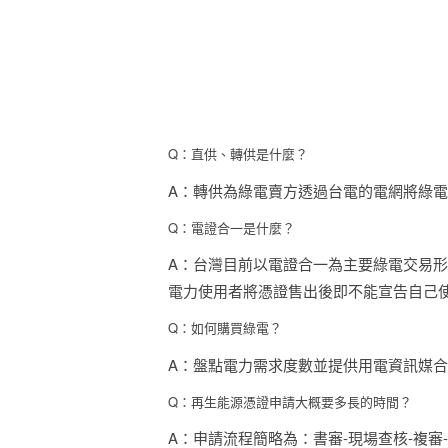
Q：直供、轉供是什麼？
A：轉供為綠電賣方透過台電的電網將綠電
Q：電證合一是什麼？
A：台灣目前以電證合一為主要綠電交易
電力使用者將憑證售出後即不能宣告自己
Q：如何購買綠電？
A：盤點電力需求度數並提供用電資訊媒
Q：再生能源憑證申請大概要多長的時間？
A：
申請流程簡略為：書審-現場查核-複審