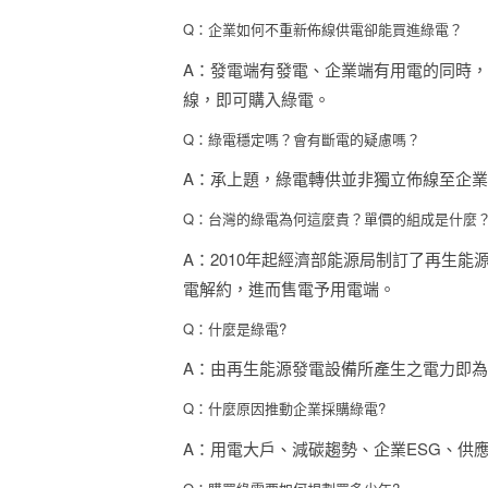
Q：企業如何不重新佈線供電卻能買進綠電？
A：發電端有發電、企業端有用電的同時，
線，即可購入綠電。
Q：綠電穩定嗎？會有斷電的疑慮嗎？
A：承上題，綠電轉供並非獨立佈線至企
Q：台灣的綠電為何這麼貴？單價的組成是什麼
A：2010年起經濟部能源局制訂了再生能
電解約，進而售電予用電端。
Q：什麼是綠電?
A：由再生能源發電設備所產生之電力即
Q：什麼原因推動企業採購綠電?
A：用電大戶、減碳趨勢、企業ESG、供