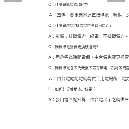
Q：什麼是綠電直/轉供?
Ａ：直供：發電業電源直接供電；轉供：
Q：什麼是灰電?與綠電供應有何區別?
A：
灰電：排碳電力；綠電：不排碳電力。
Q：購買綠電需要更換硬體嗎?
A：用戶需為時間電價，由台電免費更換
Q：購買綠電會因為天氣因素有斷電、跳電等問題
Ａ：由台電輸配電網轉供至用電場所，電
Q：如何計算使用多少綠電？
A：發用電匹配計算，由台電出示之轉供