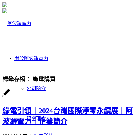
關於阿波羅電力
標籤存檔：
綠電購買
公司簡介
綠電引領｜2024台灣國際淨零永續展｜阿
經營理念
波羅電力｜企業簡介