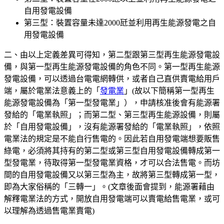
自用發電設備
第三型：裝置容量未達2000瓩並利用再生能源發電之自
用發電設備
二、由以上定義差異可得知，第二型跟第三型再生能源發電設
備，與第一型再生能源發電設備的角色不同。第一型再生能源
發電設備，可以透過台電電網轉供，或者自己直供賣電給用戶
端，屬於電業法意義上的「
發電業
」(故以下簡稱第一型再生
能源發電設備為「第一型發電業」），申請核准後會有能源署
發給的「電業執照」；而第二型、第三型再生能源設備，則屬
於「自用發電設備」，沒有能源署發給的「電業執照」，依照
電業法的規定是不能自行售電的。因此若自用發電端想要販售
綠電，必須將其持有的第二型或第三型自用發電設備轉成第一
型發電業，待取得第一型發電業資格，才可以合法售電。而坊
間的自用發電設備又以第三型為主，故將第三型轉成第一型，
即為大家俗稱的「三轉一」。(文章後面會提到，能源署藉由
解釋電業法的方式，開放自用發電端可以賣電給售電業，或可
以理解為透過售電業賣電)