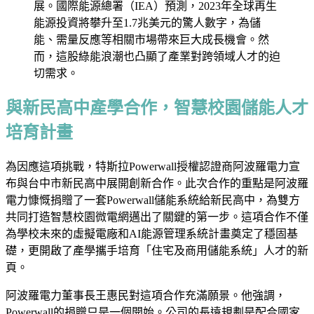
展。國際能源總署（IEA）預測，2023年全球再生
能源投資將攀升至1.7兆美元的驚人數字，為儲
能、需量反應等相關市場帶來巨大成長機會。然
而，這股綠能浪潮也凸顯了產業對跨領域人才的迫
切需求。
與新民高中產學合作，智慧校園儲能人才
培育計畫
為因應這項挑戰，特斯拉Powerwall授權認證商阿波羅電力宣
布與台中市新民高中展開創新合作。此次合作的重點是阿波羅
電力慷慨捐贈了一套Powerwall儲能系統給新民高中，為雙方
共同打造智慧校園微電網邁出了關鍵的第一步。這項合作不僅
為學校未來的虛擬電廠和AI能源管理系統計畫奠定了穩固基
礎，更開啟了產學攜手培育「住宅及商用儲能系統」人才的新
頁。
阿波羅電力董事長王惠民對這項合作充滿願景。他強調，
Powerwall的捐贈只是一個開始。公司的長遠規劃是配合國家