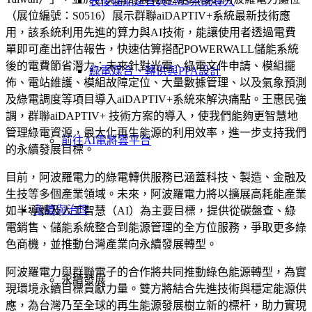
表後儲能建置與EMS系統導入
（展位編號：S0516）展示群聯aiDAPTIV+系統最新技術應
用，該系統利用先進的算力與AI技術，能讓使用者透過電費
單即可產出評估報告，快速估算搭配POWERWALL儲能系統
後的電費節省潛力；未來針對光電、綠電文件申請、模組擺
綠電媒合、轉供與PPA設計
佈、電站維護、模組故障定位、大量數據管理、以及氣象預測
及綠電調度等項目導入aiDAPTIV+系統來解決痛點。王惠民強
調，群聯aiDAPTIV+ 技術方案的導入，使我們能夠更智慧地
管理綠電資源，最大化再生能源的利用效率，進一步支持我們
前往AI電將雲平台
的永續發展目標。
目前，阿波羅電力的綠電轉供服務已涵蓋科技、製造、金融及
生技等多個產業領域。未來，阿波羅電力將以擴展高耗能產業
永續與治理
如半導體及人工智慧（AI）為主要目標，提供從碳盤查、綠
電銷售、儲能系統整合到能源管理的全方位服務，爭取更多綠
色商機，並推動台灣產業向永續發展轉型。
阿波羅電力與群聯電子的合作將共同推動綠色能源轉型，為實
永續發展
現環境永續目標貢獻力量。雙方將結合先進技術與穩定能源供
應，為台灣乃至全球的再生能源發展樹立新的標杆，助力實現