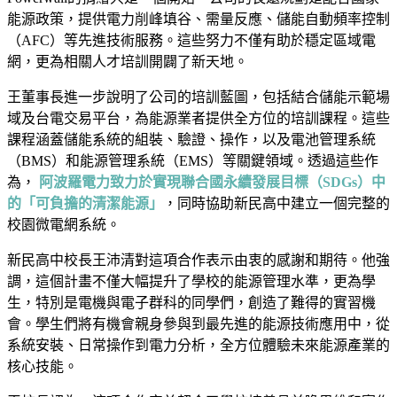
能源政策，提供電力削峰填谷、需量反應、儲能自動頻率控制
（AFC）等先進技術服務。這些努力不僅有助於穩定區域電
網，更為相關人才培訓開闢了新天地。
王董事長進一步說明了公司的培訓藍圖，包括結合儲能示範場
域及台電交易平台，為能源業者提供全方位的培訓課程。這些
課程涵蓋儲能系統的組裝、驗證、操作，以及電池管理系統
（BMS）和能源管理系統（EMS）等關鍵領域。透過這些作
為，
阿波羅電力致力於實現聯合國永續發展目標（SDGs）中
的「可負擔的清潔能源」
，同時協助新民高中建立一個完整的
校園微電網系統。
新民高中校長王沛清對這項合作表示由衷的感謝和期待。他強
調，這個計畫不僅大幅提升了學校的能源管理水準，更為學
生，特別是電機與電子群科的同學們，創造了難得的實習機
會。學生們將有機會親身參與到最先進的能源技術應用中，從
系統安裝、日常操作到電力分析，全方位體驗未來能源產業的
核心技能。