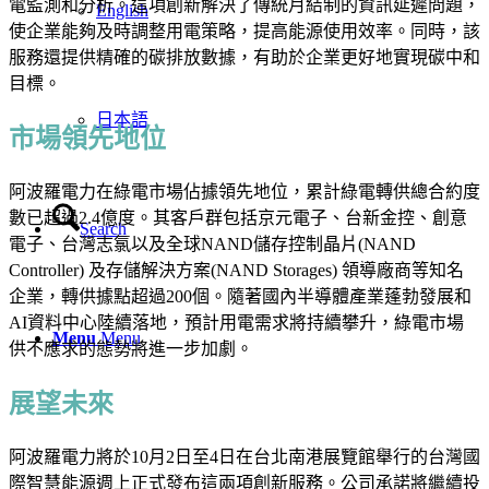
電監測和分析。這項創新解決了傳統月結制的資訊延遲問題，
English
使企業能夠及時調整用電策略，提高能源使用效率。同時，該
服務還提供精確的碳排放數據，有助於企業更好地實現碳中和
目標。
日本語
市場領先地位
阿波羅電力在綠電市場佔據領先地位，累計綠電轉供總合約度
數已超過2.4億度。其客戶群包括京元電子、台新金控、創意
Search
電子、台灣志氯以及全球NAND儲存控制晶片(NAND
Controller) 及存儲解決方案(NAND Storages) 領導廠商等知名
企業，轉供據點超過200個。隨著國內半導體產業蓬勃發展和
AI資料中心陸續落地，預計用電需求將持續攀升，綠電市場
Menu
Menu
供不應求的態勢將進一步加劇。
展望未來
阿波羅電力將於10月2日至4日在台北南港展覽館舉行的台灣國
際智慧能源週上正式發布這兩項創新服務。公司承諾將繼續投