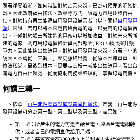
隨著淨零浪潮，如何減碳對於企業來說，已為可預見的明確挑
戰。因此政府藉由修法、政策等方式，讓電力市場逐步自由
化。對於持有再生能源自用發電設備業者（以下簡稱
自用發電
端
）來說，若可以將本來躉售給台電的電，以更高的綠電價賣
出，不僅對於過去所建造的電廠可以增加收益；對於未來所新
建的電廠，則可用綠電價格計算內部報酬(IRR)，藉此提升競
爭力。因此能夠出售綠電，對於自用發電端來說，有著不小的
誘因。本篇從「三轉一」歷史脈絡出發，從原本困難重重，到
修法鬆綁，最後到根本不需要走三轉一就能出售綠電，看出台
灣電力自由化趨勢，從而協助商務策略規劃，掌握綠電商機。
何謂三轉一
一、依照「
再生能源發電設備設置管理辦法
」定義，再生能源
發電設備可分為第一型、第二型以及第三型，差異如下：
第一型：所產生的電力可躉售給台電，透過台電電網轉
供，或者自己的電網直供給用戶端。
第二型：裝置容量在2000瓩以上並利用再生能源發電之