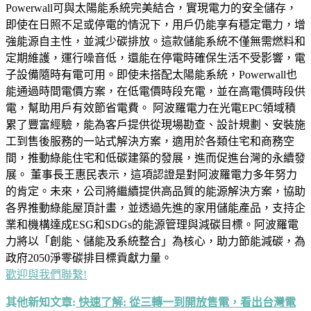
Powerwall可與太陽能系統完美結合，實現電力的安全儲存，
即使在日照不足或停電的情況下，用戶仍能享有穩定電力，增
強能源自主性，並減少碳排放。這款儲能系統不僅無需燃料和
定期維護，運行噪音低，還能在停電時確保生活不受影響，電
子設備隨時有電可用。即使未搭配太陽能系統，Powerwall也
能通過時間電價方案，在低電價時段充電，並在高電價時段供
電，幫助用戶有效節省電費。 阿波羅電力在光電EPC領域積
累了豐富經驗，能為客戶提供從現場勘查、設計規劃、安裝施
工到售後服務的一站式解決方案，適用於各類住宅和商務空
間，推動綠能住宅和低碳建築的發展，進而促進台灣的永續發
展。 董事長王惠民表示，這項認證是對阿波羅電力多年努力
的肯定。未來，公司將繼續提供高品質的能源解決方案，協助
各界推動綠能屋頂計畫，並透過先進的家用儲能產品，支持企
業和機構達成ESG和SDGs的能源管理與減碳目標。阿波羅電
力將以「創能、儲能及系統整合」為核心，助力節能減碳，為
政府2050淨零碳排目標貢獻力量。
歡迎與我們聯繫!
其他新知文章:
快速了解: 從三轉一到開放售電，看出台灣電