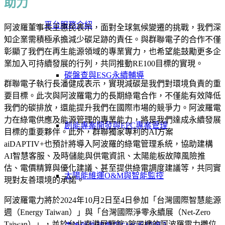
助力
平台服務介紹
阿波羅董事長王惠民表示，面對全球氣候變遷的挑戰，我們深
知企業需積極承擔減少碳足跡的責任。與群聯電子的合作不僅
彰顯了我們在再生能源領域的專業實力，也希望能鼓勵更多企
業加入可持續發展的行列，共同推動RE100目標的實現。
碳盤查與ESG永續輔導
群聯電子執行長潘健成表示，實現減碳是我們對環境負責的重
要目標。此次與阿波羅電力的長期綠電合作，不僅能有效降低
我們的碳排放，還能提升我們在國際市場的競爭力。阿波羅電
力在綠電供應及能源管理的專業能力，將是我們達成永續發展
創能專案開發與EPC專案管理
目標的重要夥伴。此外，群聯獨家專利的AI方案
aiDAPTIV+也預計將導入阿波羅的綠電管理系統，協助建構
AI智慧客服、及時儲能與供電資訊、太陽能板故障風險推
估、電價精算與優化建議、甚至提供綠電調度建議等，共同實
太陽能維運O&M與智能監控
現對友善環境的承諾。
阿波羅電力將於2024年10月2日至4日參加「台灣國際智慧能源
週（Energy Taiwan）」與「台灣國際淨零永續展（Net-Zero
Taiwan）」，並於台北南港展覽館2館四樓的阿波羅電力攤位