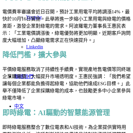
電價費率審議會近日召開，預計工業用電平均將調漲14%，最
Youtube
快於10月16日實施。此舉將進一步縮小工業用電與綠電的價格
差距，激發企業對綠電的需求。阿波羅電力董事長王惠民表
示：「工業電價調漲後，綠電優勢將更加明顯，近期客戶詢問
度大幅增加，凸顯綠電需求正在快速提升。」
Linkedin
降低門檻，擴大參與
平價綠電服務取消了持續性手續費，實現產地售電價等同終端
聯絡我們
企業購電價，大幅提升市場透明度。王惠民強調：「我們希望
讓每個企業都能負擔得起綠電，協助他們達成ESG目標。」此
舉不僅降低了企業採購綠電的成本，也鼓勵更多中小企業參與
綠電市場。
中文
即時綠電：AI驅動的智慧能源管理
即時綠電服務整合了數位電表和AI技術，為企業提供實時用