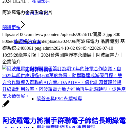
2024.10.2
/
在：
相關影片
阿波羅電力企業形象影片
公司大事記
閱讀更多
https://re100.com.tw/wp-content/uploads/2024/11/圖層-3.jpg
800
800
admin
/wp-content/uploads/2024/09/阿波羅電力-品牌識別-基
能源解決方案
礎系統-2408061.png
admin
2024-10-02 09:45:42
2026-07-10
18:35:28
綠電引領｜2024台灣國際淨零永續展｜阿波羅電力｜
企業簡介
服務方案總覽
碳盤查與ESG永續輔導
阿波羅電力將攜手群聯電子締結長期綠電
創能專案開發與EPC專案管理