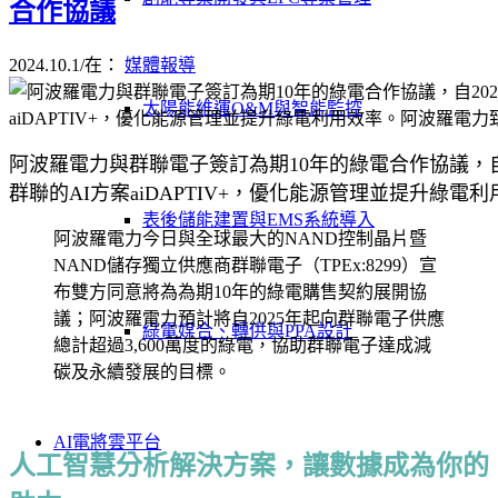
合作協議
2024.10.1
/
在：
媒體報導
太陽能維運O&M與智能監控
阿波羅電力與群聯電子簽訂為期10年的綠電合作協議，自
群聯的AI方案aiDAPTIV+，優化能源管理並提升
表後儲能建置與EMS系統導入
阿波羅電力今日與全球最大的NAND控制晶片暨
NAND儲存獨立供應商群聯電子（TPEx:8299）宣
布雙方同意將為為期10年的綠電購售契約展開協
議；阿波羅電力預計將自2025年起向群聯電子供應
綠電媒合、轉供與PPA設計
總計超過3,600萬度的綠電，協助群聯電子達成減
碳及永續發展的目標。
AI電將雲平台
人工智慧分析解決方案，讓數據成為你的