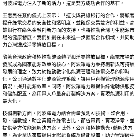
阿波羅電力注入了新的活力，這是雙方成功合作的基石。
王惠民在簽約儀式上表示：「這次與高雄銀行的合作，將顯著
提升綠電交易的安全性和透明度，並確保交易雙方的利益。高
雄銀行在綠色金融創新方面的支持，也將推動台灣再生能源市
場的健康發展。我們計劃在未來進一步擴展合作領域，共同助
力台灣達成淨零排放目標。」
隨著台灣政府積極推動能源轉型和淨零排放目標，綠電市場的
發展成為國家能源政策的核心。阿波羅電力秉持創新與可持續
發展的理念，致力於推動數字化能源管理和綠電交易的即時
化。公司通過數字化能源管理系統，讓用戶直觀管理能源使用
情況，提升能源效率。同時，阿波羅電力還提供綠電轉供服務
和儲能配置，為用電大戶量身訂製解決方案，實現能源利用的
最大化。
技術創新方面，阿波羅電力結合需量預測AI技術，整合用、
發、儲數據，助企業提升綠電占比、節省電費、實現淨零，並
提供全方位能源解決方案。此外，公司積極推動光+儲解決方
案，為企業與家庭提供太陽能系統及儲能設備，助力實現碳中