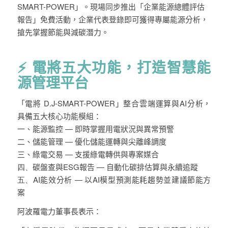
SMART-POWER
」
。現場同步推出「
企業能源總體評估
報告
」免費活動，企業代表登錄即可獲得專屬能源分析，
搶先掌握節能
與減碳潛力
。
⚡
電將五大功能，打造智慧能
源管理平台
「電將
D.J-SMART-POWER
」整合雲端運算與
AI
分析，
具備五大核心功能模組：
一、
能源
監控
—
即時掌握用電狀況與異常預警
二、
儲能
管理
—
優化儲能運轉與尖離峰調度
三、
綠電
交易
—
支援綠電轉供與專案媒合
四、
碳盤查與
ESG
報告
—
自動化碳排估算與永續追蹤
五、
AI
能效
分析
—
以
AI
模型預測能耗趨勢並建議節能方
案
阿波羅電力董事長表示：