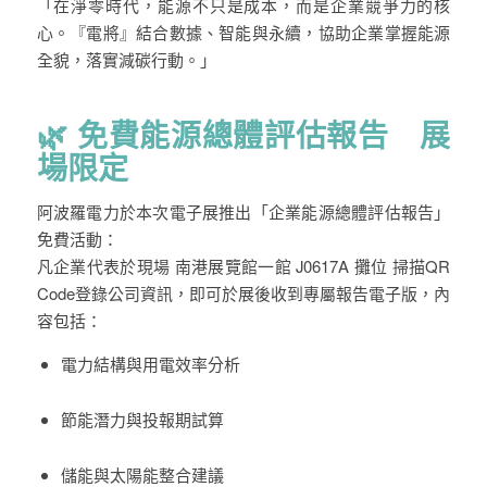
「在淨零時代，能源不只是成本，而是企業競爭力的核
心。『電將』結合數據、智能與永續，協助企業掌握能源
全貌，落實減碳行動。」
🌿
免費能源總體評估報告 展
場限定
阿波羅電力於本次電子展推出「
企業能源總體評估報告
」
免費活動：
凡企業代表於現場
南港展覽館一館 J0617A 攤位
掃描
QR
Code
登錄公司資訊，即可於展後收到專屬報告電子版，內
容包括：
電力結構與用電效率分析
節能潛力與投報期試算
儲能與太陽能整合建議