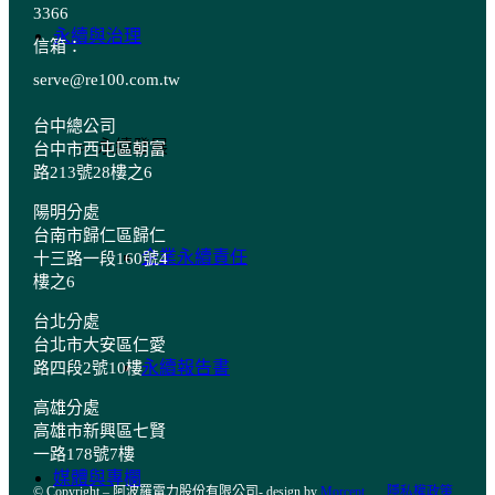
3366
永續與治理
信箱：
serve@re100.com.tw
台中總公司
永續發展
台中市西屯區朝富
路213號28樓之6
陽明分處
台南市歸仁區歸仁
企業永續責任
十三路一段160號4
樓之6
台北分處
台北市大安區仁愛
永續報告書
路四段2號10樓
高雄分處
高雄市新興區七賢
一路178號7樓
媒體與專欄
© Copyright – 阿波羅電力股份有限公司- design by
Morcept
隱私權政策