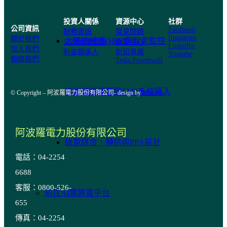
投資人關係
資源中心
社群
公司資訊
Facebook
財務資訊
常見問題
Instagram
關於我們
太陽能維運O&M與智能監控
公司治理情形
新聞中心
LinkedIn
加入我們
利害關係人
新知專欄
Youtube
聯絡我們
Tesla Powerwall
表後儲能建置與EMS系統導入
© Copyright – 阿波羅電力股份有限公司- design by
Morcept
阿波羅電力股份有限公司
綠電媒合、轉供與PPA設計
電話：04-2254
6688
客服：0800-526-
前往AI電將雲平台
655
傳真：04-2254