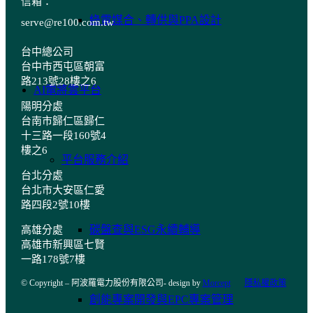
信箱：
綠電媒合、轉供與PPA設計
serve@re100.com.tw
台中總公司
台中市西屯區朝富
路213號28樓之6
AI電將雲平台
陽明
分處
台南市歸仁區歸仁
十三路一段160號4
樓之6
平台服務介紹
台北分處
台北市大安區仁愛
路四段2號10樓
碳盤查與ESG永續輔導
高雄分處
高雄市新興區七賢
一路178號7樓
© Copyright – 阿波羅電力股份有限公司- design by
Morcept
隱私權政策
創能專案開發與EPC專案管理