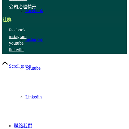
公司治理情形
Facebook
社群
facebook
instagram
Instagram
youtube
linkedin
Scroll to top
Youtube
Linkedin
聯絡我們