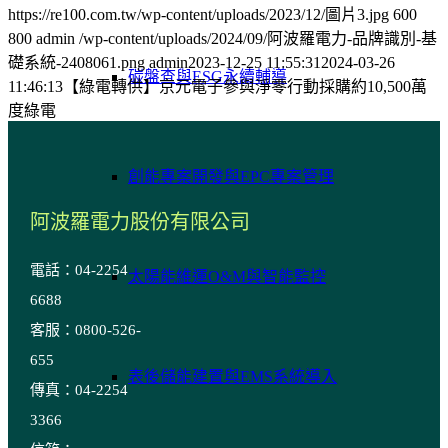
https://re100.com.tw/wp-content/uploads/2023/12/圖片3.jpg
600
800
admin
/wp-content/uploads/2024/09/阿波羅電力-品牌識別-基
礎系統-2408061.png
admin
2023-12-25 11:55:31
2024-03-26
碳盤查與ESG永續輔導
11:46:13
【綠電轉供】京元電子參與淨零行動採購約10,500萬
度綠電
創能專案開發與EPC專案管理
阿波羅電力股份有限公司
電話：04-2254
太陽能維運O&M與智能監控
6688
客服：0800-526-
655
表後儲能建置與EMS系統導入
傳真：04-2254
3366