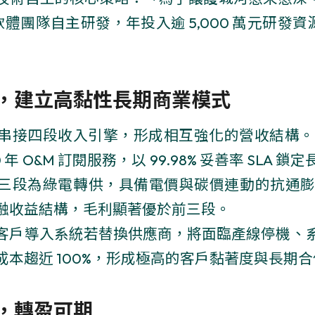
軟體團隊自主研發，年投入逾 5,000 萬元研發資源，
，建立高黏性長期商業模式
串接四段收入引擎，形成相互強化的營收結構。第一
年 O&M 訂閱服務，以 99.98% 妥善率 SLA 
三段為綠電轉供，具備電價與碳價連動的抗通膨特
融收益結構，毛利顯著優於前三段。
客戶導入系統若替換供應商，將面臨產線停機、
成本趨近 100%，形成極高的客戶黏著度與長期
，轉盈可期