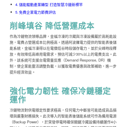
儲能驅動產業轉型 打造智慧冷鏈新標竿
免費企業電力節費評估
削峰填谷 降低營運成本
作為冷鏈物流領導品牌，金福冷凍的冷藏與冷凍設備屬於高耗能設
施，電費占營運成本比例極高。透過阿波羅電力提供的智能表後儲
能系統，金福冷凍得以在電價低谷時段儲存電力，並於尖峰時段釋
放，有效降低高峰用電需求，預估可減少30%以上的電費支出。此
外，該系統可支援台電需量反應（Demand Response, DR）機
制，使企業能靈活調整負載，以獲取電費優惠與政策補助，進一步
提升經濟效益。
強化電力韌性 確保冷鏈穩定
運作
冷鏈物流對供電穩定性要求極高，任何電力中斷皆可能造成貨品損
壞與嚴重財務損失。此次導入的智能表後儲能系統可作為備用電源
（Backup Power），於突發停電時確保關鍵冷藏設備持續運作4小