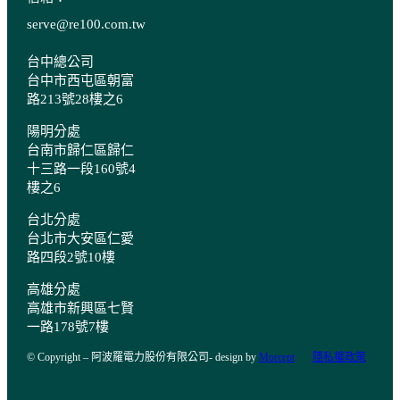
serve@re100.com.tw
台中總公司
台中市西屯區朝富
路213號28樓之6
陽明分處
台南市歸仁區歸仁
十三路一段160號4
樓之6
台北分處
台北市大安區仁愛
路四段2號10樓
高雄分處
高雄市新興區七賢
一路178號7樓
© Copyright – 阿波羅電力股份有限公司- design by
Morcept
隱私權政策