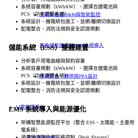
系統容量規劃（kWh/kW）、選擇合適電池與
PCS（功率調節系統）
太陽能維運O&M與智能監控
系統設計、機電統包施工、並網/離網切換設計
配電整合、消防法規與安全認證規劃
表後儲能建置與EMS系統導入
儲能系統（ESS）整體建置
分析客戶用電曲線與契約容量
系統容量規劃（kWh/kW）、選擇合適電池與
PCS（功率調節系統）
綠電媒合、轉供與PPA設計
系統設計、機電統包施工、並網/離網切換設計
配電整合、消防法規與安全認證規劃
AI電將雲平台
EMS 系統導入與能源優化
架構智慧能源監控平台（整合 ESS、太陽能、主要用
電系統）
須量預測與負載平移控制（Peak Shaving）
平台服務介紹