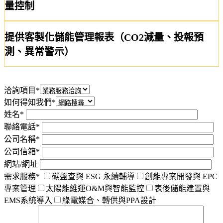
量控制
提供客製化儲能管理報表（CO2減量、投報預
測、異常警示）
洽詢項目*
如何得知我們*
姓名*
聯絡電話*
公司名稱*
公司信箱*
網站/網址
需求服務*
碳盤查與 ESG 永續輔導
創能專案開發與 EPC
專案管理
太陽能維運O&M與智能監控
表後儲能建置與
EMS系統導入
綠電媒合、轉供與PPA設計