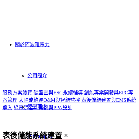
關於阿波羅電力
公司簡介
服務方案總覽
碳盤查與ESG永續輔導
創能專案開發與EPC專
案管理
太陽能維運O&M與智能監控
表後儲能建置與EMS系統
經營理念
導入
綠電媒合、轉供與PPA設計
表後儲能系統建置 ×
公司大事記