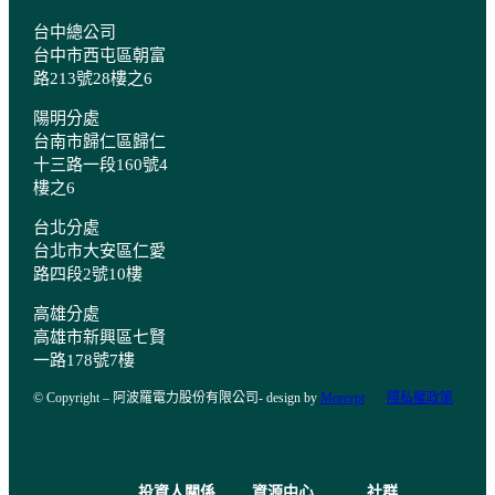
台中總公司
台中市西屯區朝富
路213號28樓之6
陽明
分處
台南市歸仁區歸仁
十三路一段160號4
樓之6
台北分處
台北市大安區仁愛
路四段2號10樓
高雄分處
高雄市新興區七賢
一路178號7樓
© Copyright – 阿波羅電力股份有限公司- design by
Morcept
隱私權政策
投資人關係
資源中心
社群