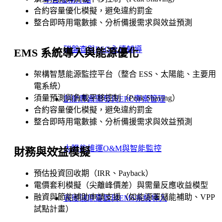
合約容量優化模擬，避免違約罰金
整合即時用電數據、分析備援需求與效益預測
碳盤查與ESG永續輔導
EMS 系統導入與能源優化
架構智慧能源監控平台（整合 ESS、太陽能、主要用
電系統）
須量預測與負載平移控制（Peak Shaving）
創能專案開發與EPC專案管理
合約容量優化模擬，避免違約罰金
整合即時用電數據、分析備援需求與效益預測
太陽能維運O&M與智能監控
財務與效益模擬
預估投資回收期（IRR、Payback）
電價套利模擬（尖離峰價差）與需量反應收益模型
融資與節能補助申請支援（如能源署儲能補助、VPP
表後儲能建置與EMS系統導入
試點計畫）