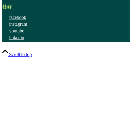
社群
facebook
instagram
youtube
linkedin
Scroll to top